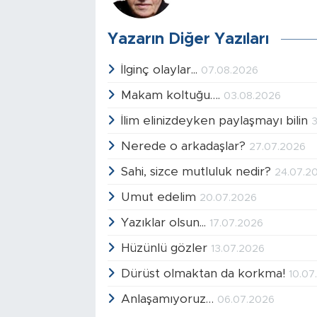
Yazarın Diğer Yazıları
İlginç olaylar...
07.08.2026
Makam koltuğu….
03.08.2026
İlim elinizdeyken paylaşmayı bilin
3
Nerede o arkadaşlar?
27.07.2026
Sahi, sizce mutluluk nedir?
24.07.2
Umut edelim
20.07.2026
Yazıklar olsun...
17.07.2026
Hüzünlü gözler
13.07.2026
Dürüst olmaktan da korkma!
10.07
Anlaşamıyoruz…
06.07.2026