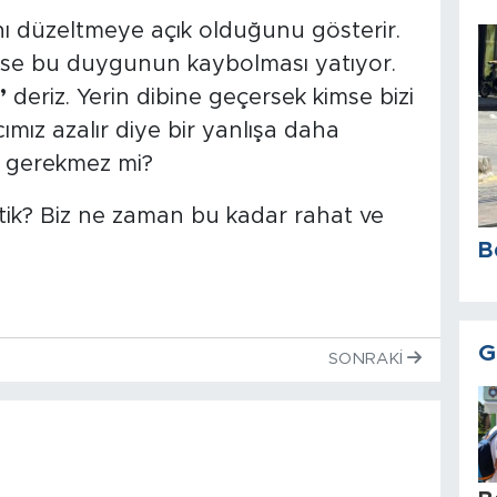
nı düzeltmeye açık olduğunu gösterir.
 ise bu duygunun kaybolması yatıyor.
”
deriz. Yerin dibine geçersek kimse bizi
ız azalır diye bir yanlışa daha
 gerekmez mi?
tik? Biz ne zaman bu kadar rahat ve
B
G
SONRAKI