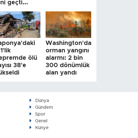
ini geçti...
aponya'daki
Washington'da
1'lik
orman yangını
epremde ölü
alarmı: 2 bin
ayısı 38'e
300 dönümlük
ükseldi
alan yandı
Dünya
Gündem
Spor
Genel
Künye