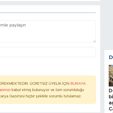
D
REKMEKTEDİR. ÜCRETSİZ ÜYELİK İÇİN
BURAYA
larımızı
kabul etmiş bulunuyor ve tüm sorumluluğu
D
b
arya Gazetesi hiçbir şekilde sorumlu tutulamaz.
a
C