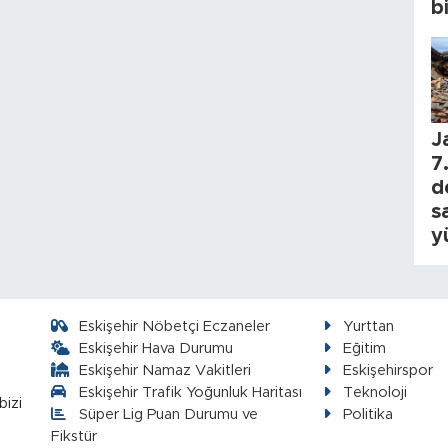
b
J
7.
d
s
y
Eskişehir Nöbetçi Eczaneler
Yurttan
Eskişehir Hava Durumu
Eğitim
Eskişehir Namaz Vakitleri
Eskişehirspor
Eskişehir Trafik Yoğunluk Haritası
Teknoloji
bizi
Süper Lig Puan Durumu ve
Politika
Fikstür