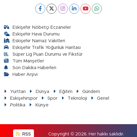
Eskişehir Nöbetçi Eczaneler
Eskişehir Hava Durumu
Eskişehir Namaz Vakitleri
Eskişehir Trafik Yoğunluk Haritası
Süper Lig Puan Durumu ve Fikstür
Tüm Manşetler
Son Dakika Haberleri
Haber Arşivi
Yurttan
Dünya
Eğitim
Gündem
Eskişehirspor
Spor
Teknoloji
Genel
Politika
Künye
RSS
Copyright © 2026. Her hakkı saklıdır.