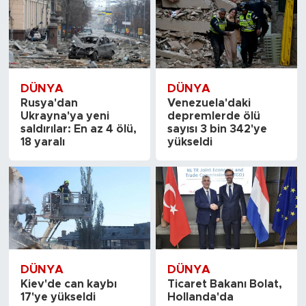
DÜNYA
DÜNYA
Rusya'dan
Venezuela'daki
Ukrayna'ya yeni
depremlerde ölü
saldırılar: En az 4 ölü,
sayısı 3 bin 342'ye
18 yaralı
yükseldi
DÜNYA
DÜNYA
Kiev'de can kaybı
Ticaret Bakanı Bolat,
17'ye yükseldi
Hollanda'da