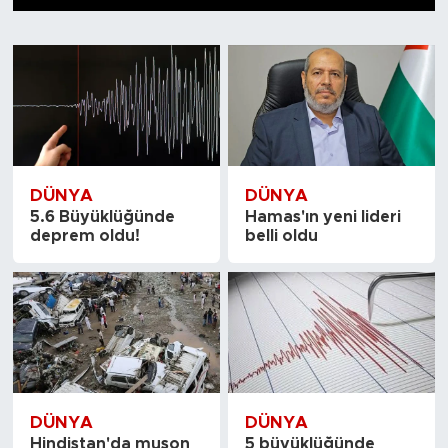
1
2
3
4
5
6
7
8
9
10
Tarihçe
Resmi İlanlar
Söyleşi
Foto Şaka
DÜNYA
DÜNYA
5.6 Büyüklüğünde
Hamas'ın yeni lideri
deprem oldu!
belli oldu
Teknoloji
Politika
DÜNYA
DÜNYA
Hindistan'da muson
5 büyüklüğünde