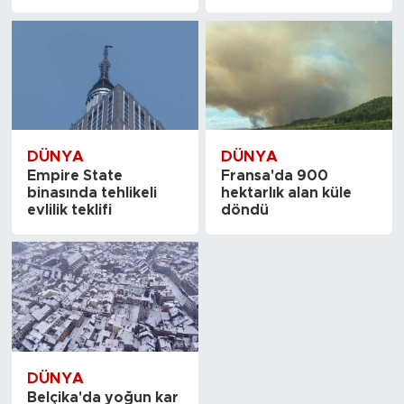
DÜNYA
DÜNYA
Empire State
Fransa'da 900
binasında tehlikeli
hektarlık alan küle
evlilik teklifi
döndü
DÜNYA
Belçika'da yoğun kar