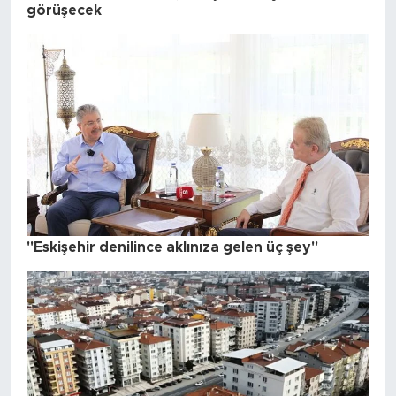
görüşecek
"Eskişehir denilince aklınıza gelen üç şey"