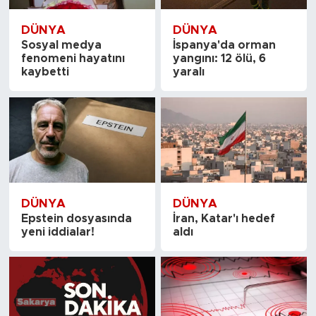
DÜNYA
DÜNYA
Sosyal medya
İspanya'da orman
fenomeni hayatını
yangını: 12 ölü, 6
kaybetti
yaralı
DÜNYA
DÜNYA
Epstein dosyasında
İran, Katar'ı hedef
yeni iddialar!
aldı