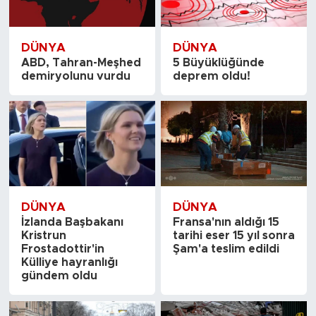
DÜNYA
DÜNYA
ABD, Tahran-Meşhed
5 Büyüklüğünde
demiryolunu vurdu
deprem oldu!
DÜNYA
DÜNYA
İzlanda Başbakanı
Fransa'nın aldığı 15
Kristrun
tarihi eser 15 yıl sonra
Frostadottir'in
Şam'a teslim edildi
Külliye hayranlığı
gündem oldu