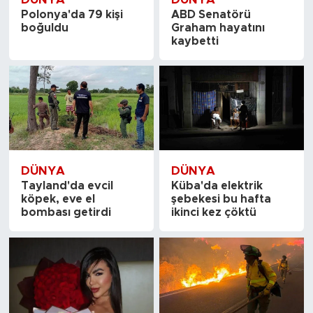
Polonya'da 79 kişi
ABD Senatörü
boğuldu
Graham hayatını
kaybetti
DÜNYA
DÜNYA
Tayland'da evcil
Küba'da elektrik
köpek, eve el
şebekesi bu hafta
bombası getirdi
ikinci kez çöktü