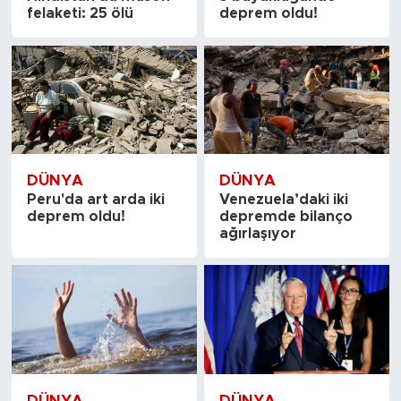
felaketi: 25 ölü
deprem oldu!
DÜNYA
DÜNYA
Peru'da art arda iki
Venezuela’daki iki
deprem oldu!
depremde bilanço
ağırlaşıyor
DÜNYA
DÜNYA