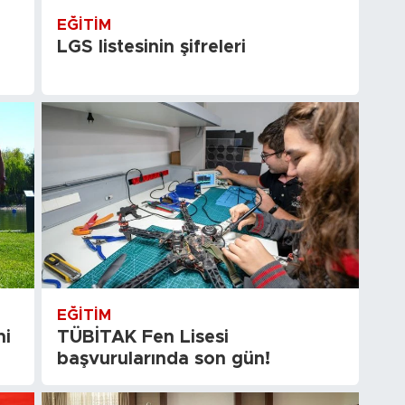
EĞITIM
LGS listesinin şifreleri
EĞITIM
mi
TÜBİTAK Fen Lisesi
başvurularında son gün!