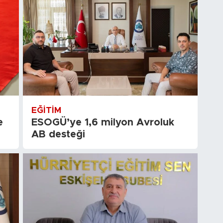
EĞITIM
e
ESOGÜ’ye 1,6 milyon Avroluk
AB desteği