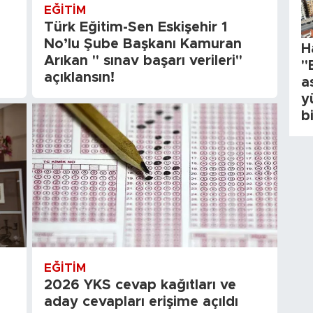
EĞITIM
Türk Eğitim-Sen Eskişehir 1
No’lu Şube Başkanı Kamuran
H
Arıkan " sınav başarı verileri"
"
açıklansın!
a
y
b
EĞITIM
2026 YKS cevap kağıtları ve
aday cevapları erişime açıldı