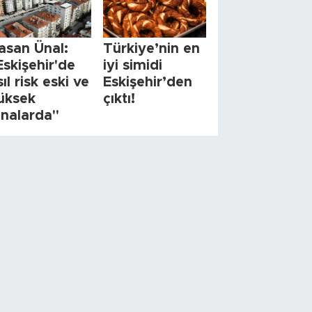
asan Ünal:
Türkiye’nin en
Eskişehir'de
iyi simidi
sıl risk eski ve
Eskişehir’den
üksek
çıktı!
inalarda"