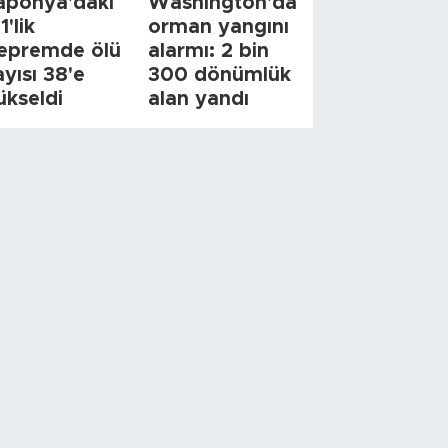
aponya'daki
Washington'da
1'lik
orman yangını
epremde ölü
alarmı: 2 bin
ayısı 38'e
300 dönümlük
ükseldi
alan yandı