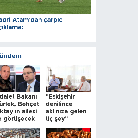
adri Atam'dan çarpıcı
26 LGS tercih sonuçları açıklandı
çıklama:
rgulama ekranı
ündem
dalet Bakanı
"Eskişehir
ürlek, Behçet
denilince
ktay'ın ailesi
aklınıza gelen
le görüşecek
üç şey"