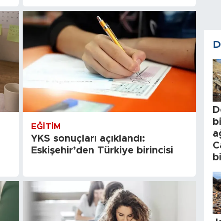
D
D
b
EĞITIM
a
YKS sonuçları açıklandı:
C
Eskişehir’den Türkiye birincisi
b