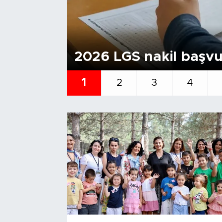
Tarihçe
Resmi İlanlar
2026 LGS nakil başvur
Söyleşi
1
2
3
4
Foto Şaka
Teknoloji
Politika