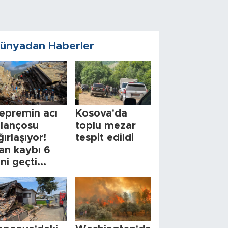
ünyadan Haberler
epremin acı
Kosova'da
ilançosu
toplu mezar
ğırlaşıyor!
tespit edildi
an kaybı 6
ini geçti...