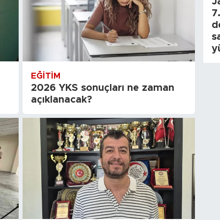
J
7.
d
s
y
EĞITIM
2026 YKS sonuçları ne zaman
açıklanacak?