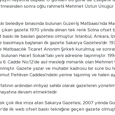
mesinden sonra oğlu rahmetli Mehmet Üstün Ünügür ga
eski belediye binasında bulunan Güzel-İş Matbaası'nda Mar
e çıkan gazete 1970 yılında alınan tek renk Solna ofset 
et baskı ile basılan gazetesi olmuştur. İstanbul, Ankara, 
e basılmaya başlanan ilk gazete Sakarya Gazetesi'dir. 1
ve Matbaacılık Ticaret Anonim Şirketi kurulmuş ve sonra
bulunan Hacet Sokak'taki yeni adresine taşınmıştır. 199
si 6. Cadde No:12'de asıl mesleği mimarlık olan Mehmet
aşınmıştır. Gazete yazar ve muhabir kadrosu bir süre bu te
ahmut Pehlivan Caddesi'ndeki yerine taşınmış ve halen a
atının ardından imtiyaz sahibi olarak gazetenin yöneti
n hayatına devam etmektedir.
pek çok ilke imza atan Sakarya Gazetesi, 2007 yılında
hir'de ilk web ofset baskı tekniğine geçen gazete olmuşt