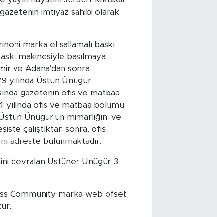
zetenin imtiyaz sahibi olarak
inoni marka el sallamalı baskı
baskı makinesiyle basılmaya
İzmir ve Adana'dan sonra
979 yılında Üstün Ünügür
sında gazetenin ofis ve matbaa
4 yılında ofis ve matbaa bölümü
 Üstün Ünügür'ün mimarlığını ve
siste çalıştıktan sonra, ofis
ynı adreste bulunmaktadır.
mini devralan Üstüner Ünügür 3.
 Goss Community marka web ofset
ur.