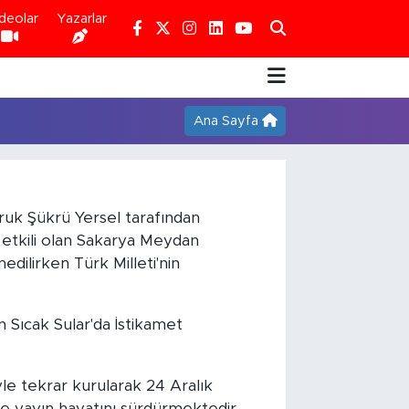
deolar
Yazarlar
Ana Sayfa
ruk Şükrü Yersel tarafından
 etkili olan Sakarya Meydan
dilirken Türk Milleti'nin
 Sıcak Sular'da İstikamet
le tekrar kurularak 24 Aralık
de yayın hayatını sürdürmektedir.