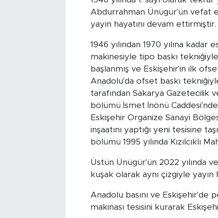
Abdurrahman Ünügür'ün vefat et
Tarihçe
yayın hayatını devam ettirmiştir.
Resmi İlanlar
1946 yılından 1970 yılına kadar 
makinesiyle tipo baskı tekniğiyl
Söyleşi
başlanmış ve Eskişehir'in ilk ofs
Anadolu'da ofset baskı tekniğiyl
Foto Şaka
tarafından Sakarya Gazetecilik 
bölümü İsmet İnönü Caddesi'nde 
Teknoloji
Eskişehir Organize Sanayi Bölge
inşaatını yaptığı yeni tesisine t
Politika
bölümü 1995 yılında Kızılcıklı M
Üstün Ünügür'ün 2022 yılında vef
kuşak olarak aynı çizgiyle yayı
Anadolu basını ve Eskişehir'de 
makinası tesisini kurarak Eskişe