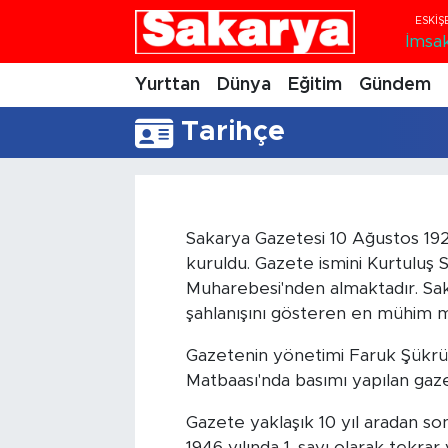
İmsa
Yurttan
Eskişehir Nöbetçi Eczaneler
Yurttan
Dünya
Eğitim
Gündem
Dünya
Eskişehir Hava Durumu
Tarihçe
Eğitim
Eskişehir Namaz Vakitleri
Gündem
Eskişehir Trafik Yoğunluk Haritası
Sakarya Gazetesi 10 Ağustos 1925
kuruldu. Gazete ismini Kurtuluş 
Eskişehirspor
Süper Lig Puan Durumu ve Fikstür
Muharebesi'nden almaktadır. Saka
şahlanışını gösteren en mühim 
Spor
Tüm Manşetler
Gazetenin yönetimi Faruk Şükrü 
Matbaası'nda basımı yapılan gaze
Sağlık
Son Dakika Haberleri
Gazete yaklaşık 10 yıl aradan s
Kültür Sanat
Haber Arşivi
1946 yılında 1. sayı olarak tekr