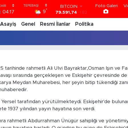
Foto Galeri
Vi
BITCOIN
°
9
k
04:17
79.591,74
-1.82
DOLAR
Asayiş
Genel
Resmi İlanlar
Politika
45,43620
0.02
EURO
53,38690
0.19
STERLİN
61,60380
0.18
G.ALTIN
6862,09000
0.19
BİST100
 tarihinde rahmetli Ali Ulvi Bayraktar,Osman Işın ve Fa
14.598,00
0
Savaşı sırasında gerçekleşen ve Eskişehir çevresinde de
rya Meydan Muharebesi, her şeyin bitip tükendiği zanne
muhaberedir.
Yersel tarafından yürütülmekteydi. Eskişehir'de bulunan
te 1937 yılından yayın hayatına son verdi.
onra rahmetli Abdurrahman Ünügür sahipliği ve yönetimiy
ar yayın hayatına başladı. O günden bu güne de Eskişehir'