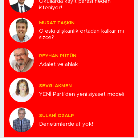
Okullarda kayıt parası neden
isteniyor!
MURAT TAŞKIN
O eski alışkanlık ortadan kalkar mı
sizce?
REYHAN PÜTÜN
Adalet ve ahlak
SEVGI AKMEN
YENİ Parti'den yeni siyaset modeli
SÜLAHI ÖZALP
Denetimlerde af yok!