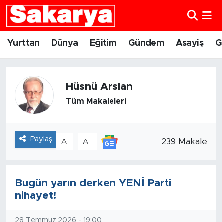
Yurttan
Eskişehir Nöbetçi Eczaneler
Yurttan
Dünya
Eğitim
Gündem
Asayiş
G
Dünya
Eskişehir Hava Durumu
Hüsnü Arslan
Eğitim
Eskişehir Namaz Vakitleri
Tüm Makaleleri
Gündem
Eskişehir Trafik Yoğunluk Haritası
Eskişehirspor
Süper Lig Puan Durumu ve Fikstür
Paylaş
-
+
239 Makale
A
A
Spor
Tüm Manşetler
Bugün yarın derken YENİ Parti
Sağlık
Son Dakika Haberleri
nihayet!
Kültür Sanat
Haber Arşivi
28 Temmuz 2026 - 19:00