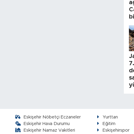
a
C
b
J
7.
d
s
y
Eskişehir Nöbetçi Eczaneler
Yurttan
Eskişehir Hava Durumu
Eğitim
Eskişehir Namaz Vakitleri
Eskişehirspor