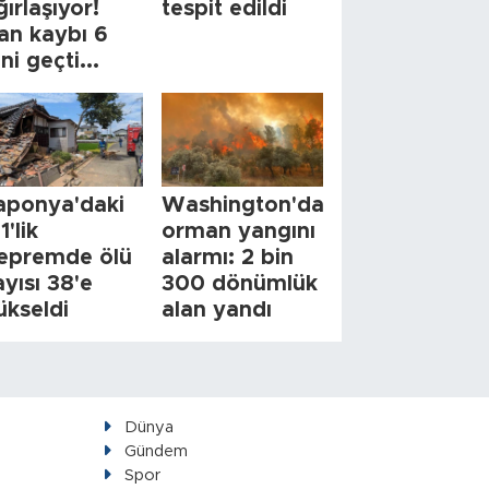
ğırlaşıyor!
tespit edildi
an kaybı 6
ini geçti...
aponya'daki
Washington'da
1'lik
orman yangını
epremde ölü
alarmı: 2 bin
ayısı 38'e
300 dönümlük
ükseldi
alan yandı
Dünya
Gündem
Spor