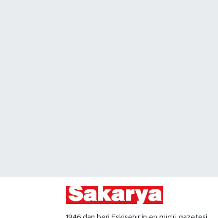
1946’dan beri Eskişehir’in en güçlü gazetesi,