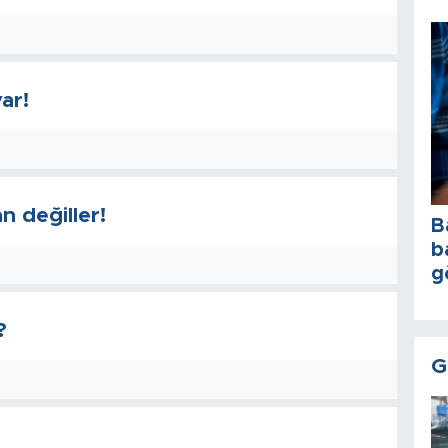
var!
 değiller!
B
b
g
?
G