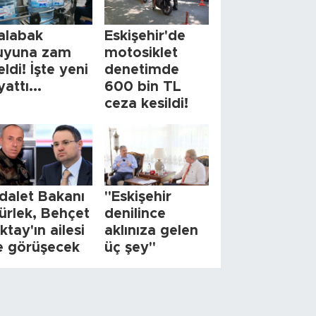
alabak
Eskişehir'de
uyuna zam
motosiklet
eldi! İşte yeni
denetimde
yattı...
600 bin TL
ceza kesildi!
dalet Bakanı
"Eskişehir
ürlek, Behçet
denilince
ktay'ın ailesi
aklınıza gelen
le görüşecek
üç şey"