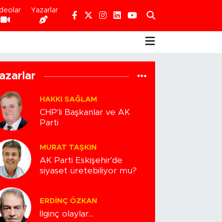
deolar
Yazarlar
azarlar
HAKKI SAĞLAM
CHP'li Başkanlar ve AK
Parti
MURAT TAŞKIN
AK Parti Eskişehir'de
siyaset üretebiliyor mu?
ERDINÇ ÖZKAN
İlginç olaylar...