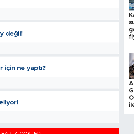
K
s
g
y değil!
fi
ir için ne yaptı?
A
G
O
eliyor!
i
 FAZLA GÖSTER