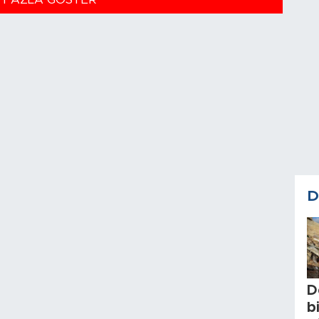
D
D
b