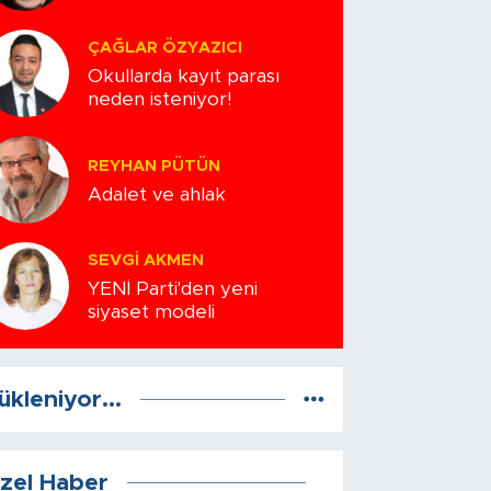
ÇAĞLAR ÖZYAZICI
Okullarda kayıt parası
neden isteniyor!
REYHAN PÜTÜN
Adalet ve ahlak
SEVGI AKMEN
YENİ Parti'den yeni
siyaset modeli
ükleniyor...
zel Haber