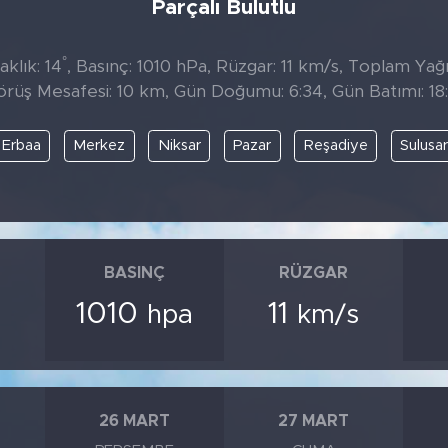
Parçalı Bulutlu
°
klık: 14
, Basınç: 1010 hPa, Rüzgar: 11 km/s, Toplam Yağıs
örüş Mesafesi: 10 km, Gün Doğumu: 6:34, Gün Batımı: 18:
Erbaa
Merkez
Niksar
Pazar
Reşadiye
Sulusa
BASINÇ
RÜZGAR
1010
11
hpa
km/s
26 MART
27 MART