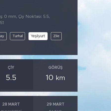
̧: 0 mm, Çiy Noktası: 5.5,
51
ray
Turhal
Yeşilyurt
Zile
ÇIY
GÖRÜŞ
5.5
10
km
28 MART
29 MART