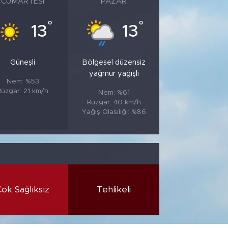
CUMARTESI
PAZAR
°
°
13
13
Güneşli
Bölgesel düzensiz
yağmur yağışlı
Nem: %53
Rüzgar: 21 km/h
Nem: %61
Rüzgar: 40 km/h
Yağış Olasılığı: %86
Çok Sağlıksız
Tehlikeli