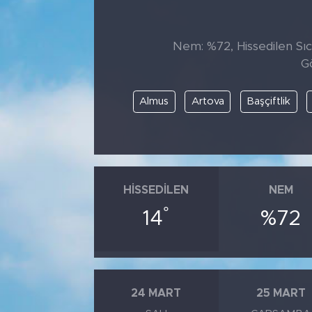
Tarihçe
Nem: %72, Hissedilen Sıca
Resmi İlanlar
G
Söyleşi
Almus
Artova
Başçiftlik
Foto Şaka
Teknoloji
HISSEDILEN
NEM
Politika
°
14
%72
24 MART
25 MART