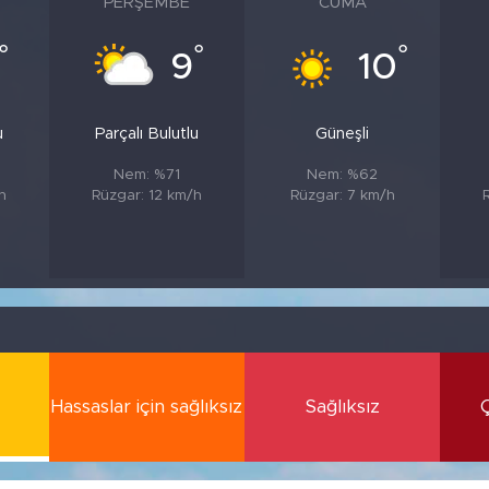
PERŞEMBE
CUMA
°
°
°
9
10
u
Parçalı Bulutlu
Güneşli
Nem: %71
Nem: %62
h
Rüzgar: 12 km/h
Rüzgar: 7 km/h
Hassaslar için sağlıksız
Sağlıksız