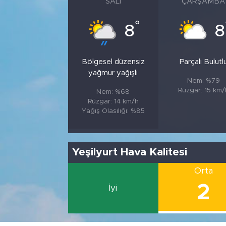
SALI
ÇARŞAMBA
°
8
8
Bölgesel düzensiz
Parçalı Bulutl
yağmur yağışlı
Nem: %79
Rüzgar: 15 km/
Nem: %68
Rüzgar: 14 km/h
Yağış Olasılığı: %85
Yeşilyurt Hava Kalitesi
Orta
2
İyi