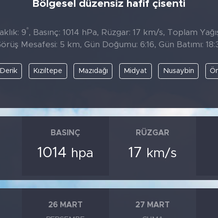
Bölgesel düzensiz hafif çisenti
°
klık: 9
, Basınç: 1014 hPa, Rüzgar: 17 km/s, Toplam Yağıs
örüş Mesafesi: 5 km, Gün Doğumu: 6:16, Gün Batımı: 18:
Derik
Kızıltepe
Mazıdağı
Midyat
Nusaybin
Öm
BASINÇ
RÜZGAR
1014
17
hpa
km/s
26 MART
27 MART