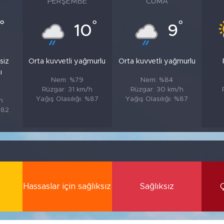
PERŞEMBE
CUMA
°
°
°
10
9
siz
Orta kuvvetli yağmurlu
Orta kuvvetli yağmurlu
ı
Nem: %79
Nem: %84
Rüzgar: 31 km/h
Rüzgar: 30 km/h
Yağış Olasılığı: %87
Yağış Olasılığı: %87
h
%82
Hassaslar için sağlıksız
Sağlıksız