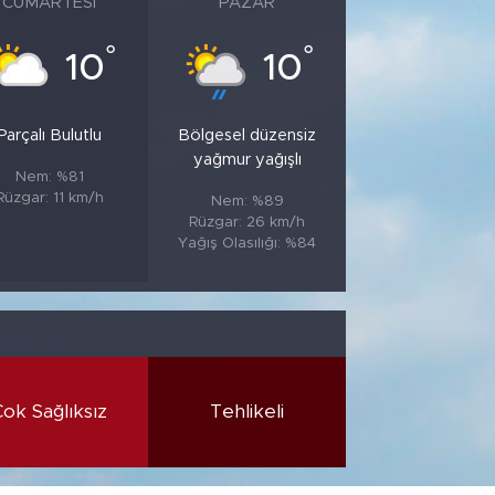
CUMARTESI
PAZAR
°
°
10
10
Parçalı Bulutlu
Bölgesel düzensiz
yağmur yağışlı
Nem: %81
Rüzgar: 11 km/h
Nem: %89
Rüzgar: 26 km/h
Yağış Olasılığı: %84
Çok Sağlıksız
Tehlikeli