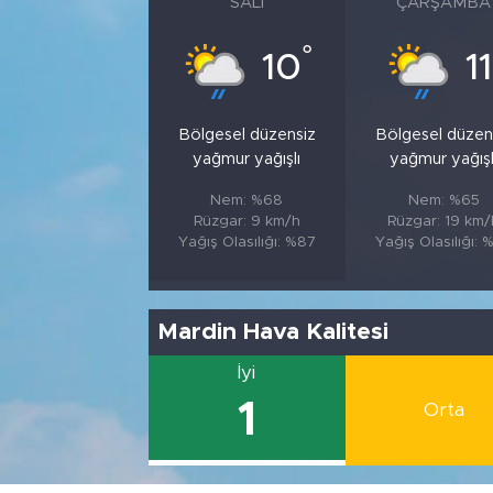
SALI
ÇARŞAMBA
°
10
11
Bölgesel düzensiz
Bölgesel düzen
yağmur yağışlı
yağmur yağışl
Nem: %68
Nem: %65
Rüzgar: 9 km/h
Rüzgar: 19 km/
Yağış Olasılığı: %87
Yağış Olasılığı: 
Mardin Hava Kalitesi
İyi
1
Orta