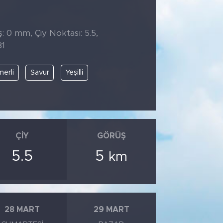
̧: 0 mm, Çiy Noktası: 5.5,
31
erli
Savur
Yeşilli
ÇIY
GÖRÜŞ
5.5
5
km
28 MART
29 MART