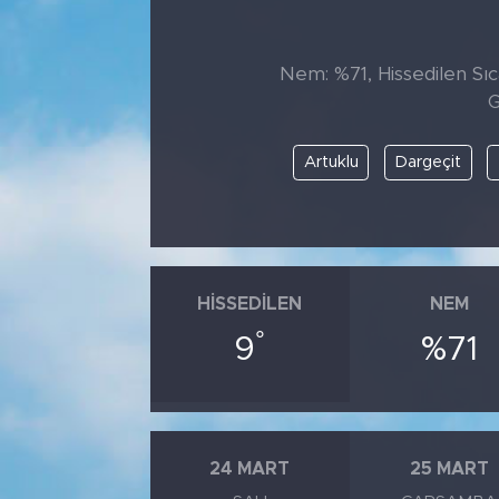
Tarihçe
Nem: %71, Hissedilen Sıca
Resmi İlanlar
G
Söyleşi
Artuklu
Dargeçit
Foto Şaka
Teknoloji
HISSEDILEN
NEM
Politika
°
9
%71
24 MART
25 MART