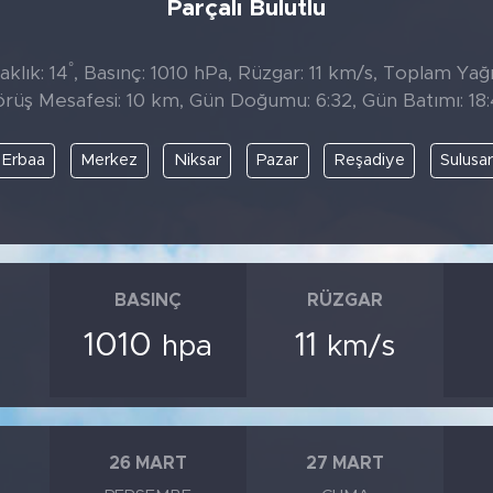
Parçalı Bulutlu
°
klık: 14
, Basınç: 1010 hPa, Rüzgar: 11 km/s, Toplam Yağıs
rüş Mesafesi: 10 km, Gün Doğumu: 6:32, Gün Batımı: 18
Erbaa
Merkez
Niksar
Pazar
Reşadiye
Sulusa
BASINÇ
RÜZGAR
1010
11
hpa
km/s
26 MART
27 MART