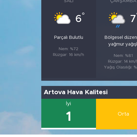
SALI
ÇARŞAMBA
°
6
7
Parçalı Bulutlu
Bölgesel düzen
yağmur yağışl
Nem: %72
Rüzgar: 16 km/h
Nem: %81
Rüzgar: 14 km/
Yağış Olasılığı: 
Artova Hava Kalitesi
İyi
1
Orta