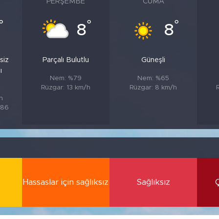
PERŞEMBE
CUMA
°
°
°
8
8
siz
Parçalı Bulutlu
Güneşli
ı
Nem: %79
Nem: %65
Rüzgar: 13 km/h
Rüzgar: 8 km/h
h
%86
Hassaslar için sağlıksız
Sağlıksız