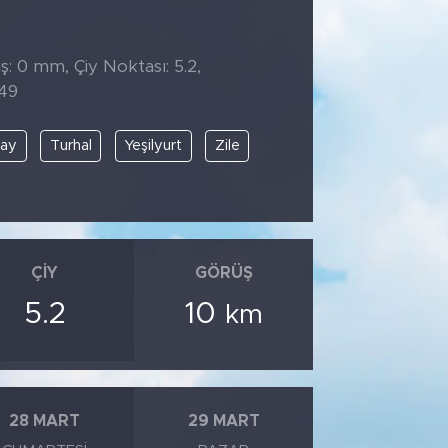
̧: 0 mm, Çiy Noktası: 5.2,
:49
ray
Turhal
Yeşilyurt
Zile
ÇIY
GÖRÜŞ
5.2
10
km
28 MART
29 MART