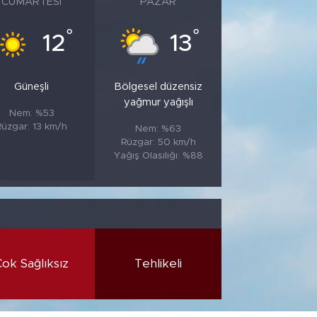
CUMARTESI
PAZAR
°
°
12
13
Güneşli
Bölgesel düzensiz
yağmur yağışlı
Nem: %53
Rüzgar: 13 km/h
Nem: %63
Rüzgar: 50 km/h
Yağış Olasılığı: %88
Çok Sağlıksız
Tehlikeli