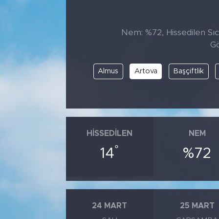
Tarihçe
Nem: %72, Hissedilen Sıca
Resmi İlanlar
Gö
Söyleşi
Almus
Artova
Başçiftlik
Foto Şaka
Teknoloji
HISSEDILEN
NEM
Politika
°
14
%72
24 MART
25 MART