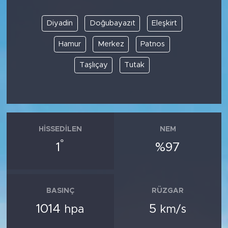
Diyadin
Doğubayazıt
Eleşkirt
Hamur
Merkez
Patnos
Taşlıçay
Tutak
HISSEDILEN
NEM
°
1
%97
BASINÇ
RÜZGAR
1014
5
hpa
km/s