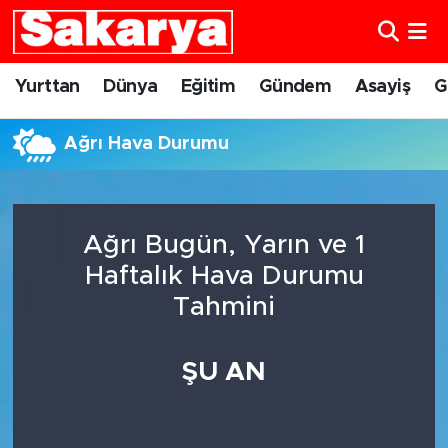
Yurttan
Eskişehir Nöbetçi Eczaneler
Yurttan
Dünya
Eğitim
Gündem
Asayiş
G
Dünya
Eskişehir Hava Durumu
Ağrı Hava Durumu
Eğitim
Eskişehir Namaz Vakitleri
Gündem
Eskişehir Trafik Yoğunluk Haritası
Ağrı Bugün, Yarın ve 1
Haftalık Hava Durumu
Eskişehirspor
Süper Lig Puan Durumu ve Fikstür
Tahmini
Spor
Tüm Manşetler
ŞU AN
Sağlık
Son Dakika Haberleri
Kültür Sanat
Haber Arşivi