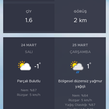
ÇIY
GÖRÜŞ
1.6
2
km
24 MART
25 MART
SALI
ÇARŞAMBA
°
°
-1
1
Parçalı Bulutlu
Bölgesel düzensiz yağmur
yağışlı
Nem: %87
Rüzgar: 5 km/h
Nem: %84
Rüzgar: 5 km/h
Yağış Olasılığı: %87