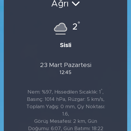
Ağrı
Tarihçe
°
2
Resmi İlanlar
Söyleşi
Sisli
Foto Şaka
23 Mart Pazartesi
Teknoloji
12:45
Politika
°
Nem: %97, Hissedilen Sıcaklık: 1
,
Basınç: 1014 hPa, Rüzgar: 5 km/s,
Toplam Yağış: 0 mm, Çiy Noktası:
1.6,
Görüş Mesafesi: 2 km, Gün
Doğumu: 6:07, Gün Batımı: 18:22