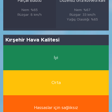
Parçalı Bulutlu
Düzensiz orta kuvvetli karlı
Nem: %65
Nem: %67
Rüzgar: 8 km/h
Rüzgar: 33 km/h
Yağış Olasılığı: %65
Kırşehir Hava Kalitesi
İyi
Orta
Hassaslar için sağlıksız