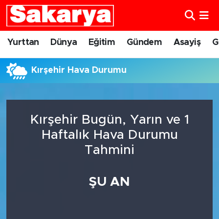
Yurttan
Eskişehir Nöbetçi Eczaneler
Yurttan
Dünya
Eğitim
Gündem
Asayiş
G
Dünya
Eskişehir Hava Durumu
Kırşehir Hava Durumu
Eğitim
Eskişehir Namaz Vakitleri
Gündem
Eskişehir Trafik Yoğunluk Haritası
Kırşehir Bugün, Yarın ve 1
Haftalık Hava Durumu
Eskişehirspor
Süper Lig Puan Durumu ve Fikstür
Tahmini
Spor
Tüm Manşetler
ŞU AN
Sağlık
Son Dakika Haberleri
Kültür Sanat
Haber Arşivi