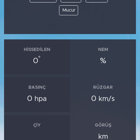
Mucur
HISSEDILEN
NEM
°
0
%
BASINÇ
RÜZGAR
0
0
hpa
km/s
ÇIY
GÖRÜŞ
km