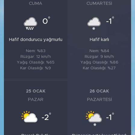
CUMA
CUMARTESI
°
°
0
-1
Hafif dondurucu yağmurlu
Hafif karlı
Nem: %83
Nem: %84
Rüzgar: 12 km/h
Rüzgar: 9 km/h
Yağış Olasılığı: %65
Yağış Olasılığı: %86
Kar Olasılığı: %9
Kar Olasılığı: %27
25 OCAK
26 OCAK
PAZAR
PAZARTESI
°
°
-2
-1