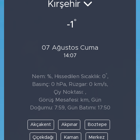
Kırşehir
Tarihçe
°
-1
Resmi İlanlar
Söyleşi
07 Ağustos Cuma
14:07
Foto Şaka
Teknoloji
°
Nem: %, Hissedilen Sıcaklık: 0
,
Basınç: 0 hPa, Rüzgar: 0 km/s,
Politika
Çiy Noktası: ,
Görüş Mesafesi: km, Gün
Doğumu: 7:59, Gün Batımı: 17:50
Akçakent
Akpınar
Boztepe
Çiçekdağı
Kaman
Merkez