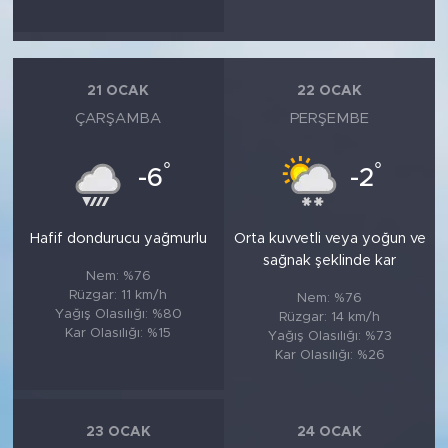
21 OCAK
22 OCAK
ÇARŞAMBA
PERŞEMBE
°
°
-6
-2
Hafif dondurucu yağmurlu
Orta kuvvetli veya yoğun ve
sağnak şeklinde kar
Nem: %76
Rüzgar: 11 km/h
Nem: %76
Yağış Olasılığı: %80
Rüzgar: 14 km/h
Kar Olasılığı: %15
Yağış Olasılığı: %73
Kar Olasılığı: %26
23 OCAK
24 OCAK