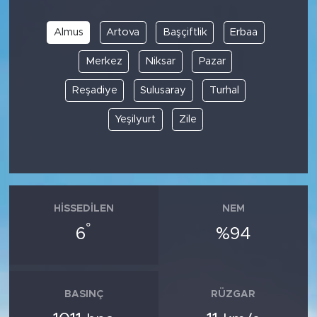
Almus
Artova
Başçiftlik
Erbaa
Merkez
Niksar
Pazar
Reşadiye
Sulusaray
Turhal
Yeşilyurt
Zile
HISSEDILEN
NEM
°
6
%94
BASINÇ
RÜZGAR