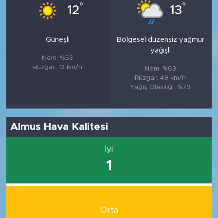
°
°
12
13
Güneşli
Bölgesel düzensiz yağmur
yağışlı
Nem: %53
Rüzgar: 13 km/h
Nem: %63
Rüzgar: 49 km/h
Yağış Olasılığı: %79
Almus Hava Kalitesi
İyi
1
Orta