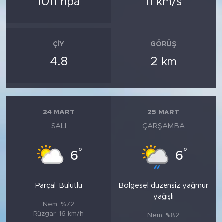
1011
11
hpa
km/s
ÇIY
GÖRÜŞ
4.8
2
km
24 MART
25 MART
SALI
ÇARŞAMBA
°
°
6
6
Parçalı Bulutlu
Bölgesel düzensiz yağmur
yağışlı
Nem: %72
Rüzgar: 16 km/h
Nem: %82