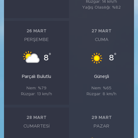
Rüzgar: 14 km/h
Yağış Olasılığı: %82
26 MART
27 MART
PERŞEMBE
CUMA
°
°
8
8
Parçalı Bulutlu
Güneşli
Nem: %79
Nem: %65
Rüzgar: 13 km/h
Rüzgar: 8 km/h
28 MART
29 MART
CUMARTESI
PAZAR