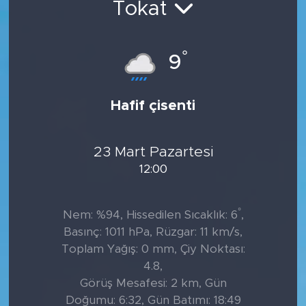
Tokat
Tarihçe
°
9
Resmi İlanlar
Söyleşi
Hafif çisenti
Foto Şaka
23 Mart Pazartesi
Teknoloji
12:00
Politika
°
Nem: %94, Hissedilen Sıcaklık: 6
,
Basınç: 1011 hPa, Rüzgar: 11 km/s,
Toplam Yağış: 0 mm, Çiy Noktası:
4.8,
Görüş Mesafesi: 2 km, Gün
Doğumu: 6:32, Gün Batımı: 18:49