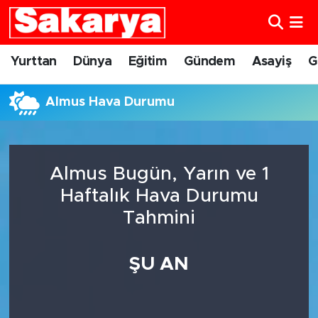
Yurttan
Eskişehir Nöbetçi Eczaneler
Yurttan
Dünya
Eğitim
Gündem
Asayiş
G
Dünya
Eskişehir Hava Durumu
Almus Hava Durumu
Eğitim
Eskişehir Namaz Vakitleri
Gündem
Eskişehir Trafik Yoğunluk Haritası
Almus Bugün, Yarın ve 1
Haftalık Hava Durumu
Eskişehirspor
Süper Lig Puan Durumu ve Fikstür
Tahmini
Spor
Tüm Manşetler
ŞU AN
Sağlık
Son Dakika Haberleri
Kültür Sanat
Haber Arşivi