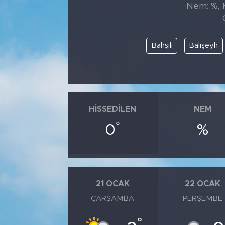
Nem: %, H
Tarihçe
Resmi İlanlar
Bahşılı
Balışeyh
Söyleşi
Foto Şaka
HISSEDILEN
NEM
Teknoloji
°
0
%
Politika
21 OCAK
22 OCAK
ÇARŞAMBA
PERŞEMBE
°