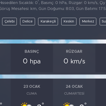
°
issedilen Sıcaklık: 0
, Basınç: 0 hPa, Rüzgar: 0 km/s, Çiy
Görüş Mesafesi: km, Gün Doğumu: 8:03, Gün Batımı: 17:5
Çelebi
Delice
Karakeçili
Keskin
Merkez
Su
BASINÇ
RÜZGAR
0
0
hpa
km/s
23 OCAK
24 OCAK
CUMA
CUMARTESI
°
°
°