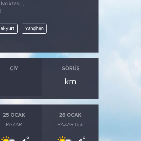
 Noktası: ,
1
lakyurt
Yahşihan
ÇIY
GÖRÜŞ
km
25 OCAK
26 OCAK
PAZAR
PAZARTESI
°
°