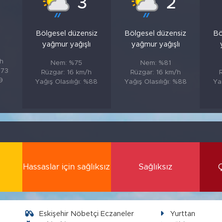
3
2
Bölgesel düzensiz
Bölgesel düzensiz
Bö
yağmur yağışlı
yağmur yağışlı
/h
Nem: %75
Nem: %81
%73
Rüzgar: 16 km/h
Rüzgar: 16 km/h
%9
Yağış Olasılığı: %88
Yağış Olasılığı: %88
Ya
Hassaslar için sağlıksız
Sağlıksız
Eskişehir Nöbetçi Eczaneler
Yurttan