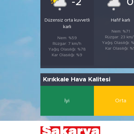
-2
0
Düzensiz orta kuvvetli
Hafif karlı
karlı
Nem: %71
Rüzgar: 23 km
Nem: %59
Yağış Olasılığı: 
Rüzgar: 7 km/h
Kar Olasılığı: 
Yağış Olasılığı: %78
Kar Olasılığı: %9
Kırıkkale Hava Kalitesi
İyi
Orta