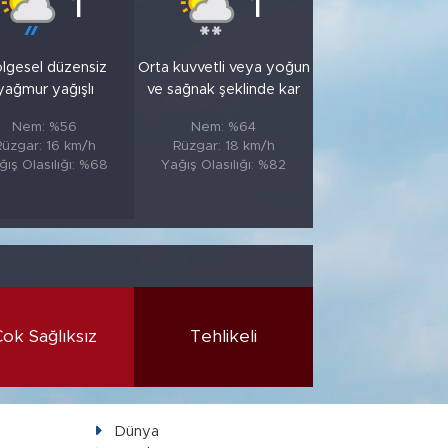
1
1
lgesel düzensiz
Orta kuvvetli veya yoğun
yağmur yağışlı
ve sağnak şeklinde kar
Nem: %56
Nem: %64
Rüzgar: 16 km/h
Rüzgar: 18 km/h
ğış Olasılığı: %68
Yağış Olasılığı: %82
Çok Sağlıksız
Tehlikeli
Dünya