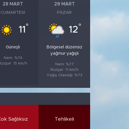
28 MART
29 MART
CUMARTESI
PAZAR
°
°
11
12
Güneşli
Bölgesel düzensiz
yağmur yağışlı
Nem: %74
Rüzgar: 15 km/h
Nem: %77
Rüzgar: 11 km/h
Yağış Olasılığı: %73
Çok Sağlıksız
Tehlikeli