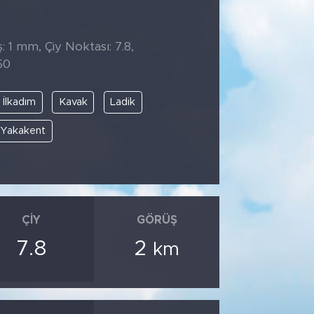
: 1 mm, Çiy Noktası: 7.8,
50
İlkadım
Kavak
Ladik
Yakakent
ÇIY
GÖRÜŞ
7.8
2
km