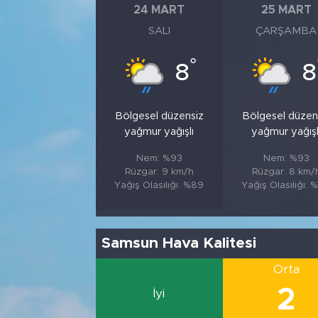
24 MART
25 MART
SALI
ÇARŞAMBA
°
8
8
Bölgesel düzensiz
Bölgesel düzen
yağmur yağışlı
yağmur yağışl
Nem: %93
Nem: %93
Rüzgar: 9 km/h
Rüzgar: 8 km/
Yağış Olasılığı: %89
Yağış Olasılığı: 
Samsun Hava Kalitesi
Orta
2
İyi