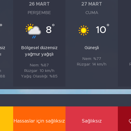
26 MART
27 MART
PERŞEMBE
CUMA
°
°
°
8
10
siz
Bölgesel düzensiz
Güneşli
ı
yağmur yağışlı
Nem: %77
Rüzgar: 14 km/h
Nem: %87
h
Rüzgar: 10 km/h
%88
Yağış Olasılığı: %85
Hassaslar için sağlıksız
Sağlıksız