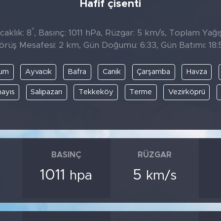
Hafif çisenti
°
caklık: 8
, Basınç: 1011 hPa, Rüzgar: 5 km/s, Toplam Yağış
örüş Mesafesi: 2 km, Gün Doğumu: 6:33, Gün Batımı: 18:
kum
Ayvacık
Bafra
Canik
Çarşamba
Havza
ayıs
Salıpazarı
Tekkeköy
Terme
Vezirköprü
BASINÇ
RÜZGAR
1011
5
hpa
km/s