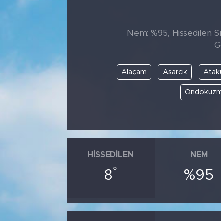
Tarihçe
Nem: %95, Hissedilen Sı
Resmi İlanlar
G
Söyleşi
Alaçam
Asarcık
Ata
Ondokuzm
Foto Şaka
Teknoloji
Politika
HISSEDILEN
NEM
°
8
%95