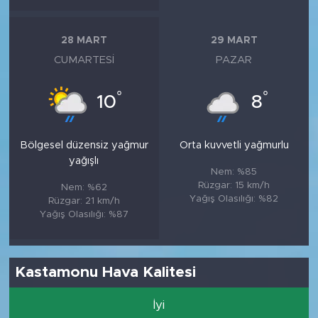
28 MART
29 MART
CUMARTESI
PAZAR
°
°
10
8
Bölgesel düzensiz yağmur
Orta kuvvetli yağmurlu
yağışlı
Nem: %85
Rüzgar: 15 km/h
Nem: %62
Yağış Olasılığı: %82
Rüzgar: 21 km/h
Yağış Olasılığı: %87
Kastamonu Hava Kalitesi
İyi