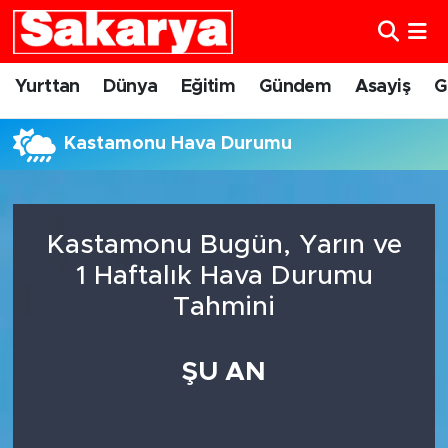
Yurttan
Eskişehir Nöbetçi Eczaneler
Yurttan
Dünya
Eğitim
Gündem
Asayiş
G
Dünya
Eskişehir Hava Durumu
Kastamonu Hava Durumu
Eğitim
Eskişehir Namaz Vakitleri
Gündem
Eskişehir Trafik Yoğunluk Haritası
Kastamonu Bugün, Yarın ve
1 Haftalık Hava Durumu
Eskişehirspor
Süper Lig Puan Durumu ve Fikstür
Tahmini
Spor
Tüm Manşetler
ŞU AN
Sağlık
Son Dakika Haberleri
Kültür Sanat
Haber Arşivi