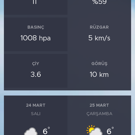
11
%59
BASINÇ
RÜZGAR
1008
5
hpa
km/s
ÇIY
GÖRÜŞ
3.6
10
km
24 MART
25 MART
SALI
ÇARŞAMBA
°
°
6
6