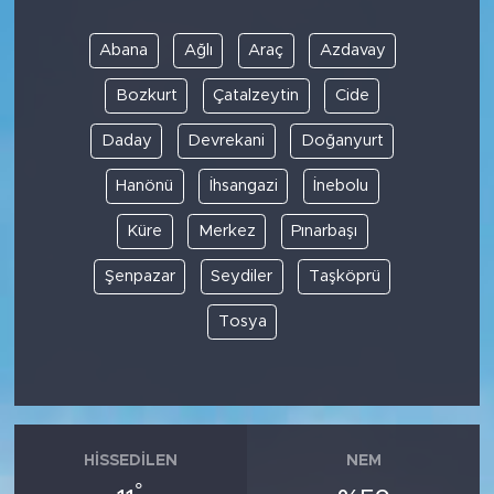
Abana
Ağlı
Araç
Azdavay
Bozkurt
Çatalzeytin
Cide
Daday
Devrekani
Doğanyurt
Hanönü
İhsangazi
İnebolu
Küre
Merkez
Pınarbaşı
Şenpazar
Seydiler
Taşköprü
Tosya
HISSEDILEN
NEM
°