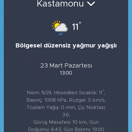
Kastamonu
Tarihçe
°
11
Resmi İlanlar
Söyleşi
Bölgesel düzensiz yağmur yağışlı
Foto Şaka
23 Mart Pazartesi
Teknoloji
13:00
Politika
°
Nem: %59, Hissedilen Sıcaklık: 11
,
Basınç: 1008 hPa, Rüzgar: 5 km/s,
Toplam Yağış: 0 mm, Çiy Noktası:
3.6,
Görüş Mesafesi: 10 km, Gün
Doğumu: 6:43, Gün Batımı: 19:00