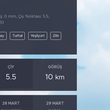
̧: 0 mm, Çiy Noktası: 5.5,
51
ray
Turhal
Yeşilyurt
Zile
ÇIY
GÖRÜŞ
5.5
10
km
28 MART
29 MART