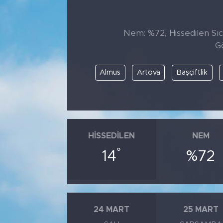
Tarihçe
Nem: %72, Hissedilen Sıca
Resmi İlanlar
G
Söyleşi
Almus
Artova
Başçiftlik
Foto Şaka
Teknoloji
HISSEDILEN
NEM
Politika
°
14
%72
24 MART
25 MART