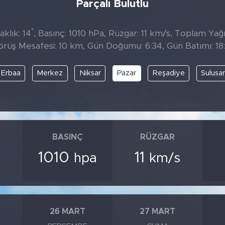
Parçalı Bulutlu
°
klık: 14
, Basınç: 1010 hPa, Rüzgar: 11 km/s, Toplam Yağıs
örüş Mesafesi: 10 km, Gün Doğumu: 6:34, Gün Batımı: 18:
Erbaa
Merkez
Niksar
Pazar
Reşadiye
Sulusa
BASINÇ
RÜZGAR
1010
11
hpa
km/s
26 MART
27 MART