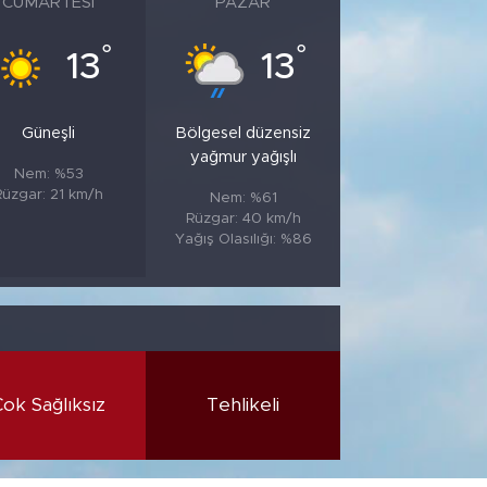
CUMARTESI
PAZAR
°
°
13
13
Güneşli
Bölgesel düzensiz
yağmur yağışlı
Nem: %53
Rüzgar: 21 km/h
Nem: %61
Rüzgar: 40 km/h
Yağış Olasılığı: %86
Çok Sağlıksız
Tehlikeli