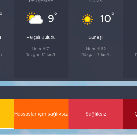
PERŞEMBE
CUMA
°
°
°
9
10
u
Parçalı Bulutlu
Güneşli
Nem: %71
Nem: %62
h
Rüzgar: 12 km/h
Rüzgar: 7 km/h
Hassaslar için sağlıksız
Sağlıksız