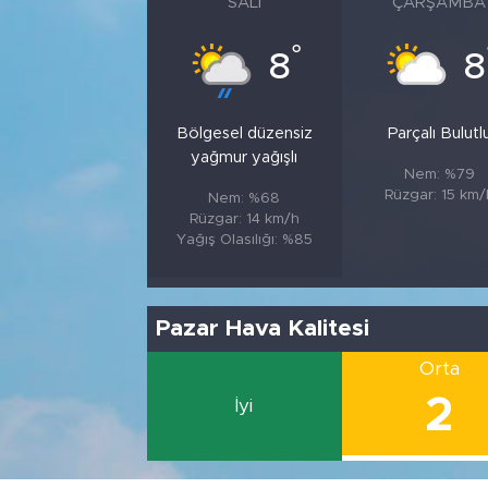
SALI
ÇARŞAMBA
°
8
8
Bölgesel düzensiz
Parçalı Bulutl
yağmur yağışlı
Nem: %79
Rüzgar: 15 km/
Nem: %68
Rüzgar: 14 km/h
Yağış Olasılığı: %85
Pazar Hava Kalitesi
Orta
2
İyi