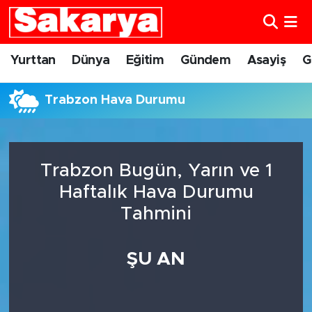
Yurttan
Eskişehir Nöbetçi Eczaneler
Yurttan
Dünya
Eğitim
Gündem
Asayiş
G
Dünya
Eskişehir Hava Durumu
Trabzon Hava Durumu
Eğitim
Eskişehir Namaz Vakitleri
Gündem
Eskişehir Trafik Yoğunluk Haritası
Trabzon Bugün, Yarın ve 1
Haftalık Hava Durumu
Eskişehirspor
Süper Lig Puan Durumu ve Fikstür
Tahmini
Spor
Tüm Manşetler
ŞU AN
Sağlık
Son Dakika Haberleri
Kültür Sanat
Haber Arşivi