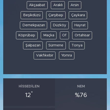
Akçaabat
Araklı
Arsin
Beşikdüzü
Çarşıbaşı
Çaykara
Dernekpazarı
Düzköy
Hayrat
Köprübaşı
Maçka
Of
Ortahisar
Şalpazarı
Sürmene
Tonya
Vakfıkebir
Yomra
HISSEDILEN
NEM
°
12
%76