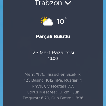
Trabzon
Tarihçe
°
10
Resmi İlanlar
Söyleşi
Parçalı Bulutlu
Foto Şaka
23 Mart Pazartesi
Teknoloji
13:00
Politika
Nem: %76, Hissedilen Sıcaklık:
°
12
, Basınç: 1012 hPa, Rüzgar: 4
km/s, Çiy Noktası: 7.7,
Görüş Mesafesi: 10 km, Gün
Doğumu: 6:20, Gün Batımı: 18:36