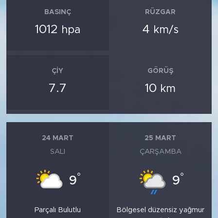
BASINÇ
RÜZGAR
1012
4
hpa
km/s
ÇIY
GÖRÜŞ
7.7
10
km
24 MART
25 MART
SALI
ÇARŞAMBA
°
°
9
9
Parçalı Bulutlu
Bölgesel düzensiz yağmur