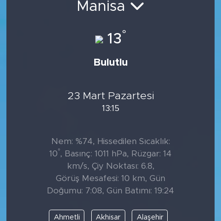
Manisa
Tarihçe
°
13
Resmi İlanlar
Bulutlu
Söyleşi
Foto Şaka
23 Mart Pazartesi
13:15
Teknoloji
Nem: %74, Hissedilen Sıcaklık:
Politika
°
10
, Basınç: 1011 hPa, Rüzgar: 14
km/s, Çiy Noktası: 6.8,
Görüş Mesafesi: 10 km, Gün
Doğumu: 7:08, Gün Batımı: 19:24
Ahmetli
Akhisar
Alaşehir