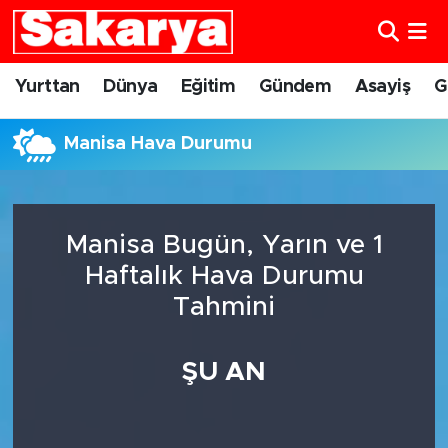
Yurttan
Eskişehir Nöbetçi Eczaneler
Yurttan
Dünya
Eğitim
Gündem
Asayiş
G
Dünya
Eskişehir Hava Durumu
Manisa Hava Durumu
Eğitim
Eskişehir Namaz Vakitleri
Gündem
Eskişehir Trafik Yoğunluk Haritası
Manisa Bugün, Yarın ve 1
Haftalık Hava Durumu
Eskişehirspor
Süper Lig Puan Durumu ve Fikstür
Tahmini
Spor
Tüm Manşetler
ŞU AN
Sağlık
Son Dakika Haberleri
Kültür Sanat
Haber Arşivi