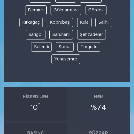
Demirci
Gölmarmara
Gördes
Kırkağaç
Köprübaşı
Kula
Salihli
Sarıgöl
Saruhanlı
Şehzadeler
Selendi
Soma
Turgutlu
Yunusemre
HISSEDILEN
NEM
°
10
%74
BASINÇ
RÜZGAR