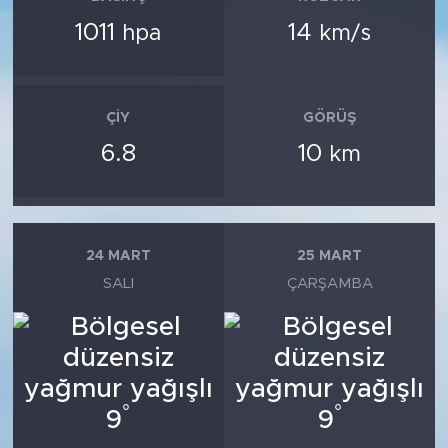
1011
14
hpa
km/s
ÇIY
GÖRÜŞ
6.8
10
km
24 MART
25 MART
SALI
ÇARŞAMBA
°
°
9
9