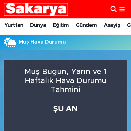
Yurttan
Eskişehir Nöbetçi Eczaneler
Yurttan
Dünya
Eğitim
Gündem
Asayiş
G
Dünya
Eskişehir Hava Durumu
Muş Hava Durumu
Eğitim
Eskişehir Namaz Vakitleri
Gündem
Eskişehir Trafik Yoğunluk Haritası
Muş Bugün, Yarın ve 1
Haftalık Hava Durumu
Eskişehirspor
Süper Lig Puan Durumu ve Fikstür
Tahmini
Spor
Tüm Manşetler
ŞU AN
Sağlık
Son Dakika Haberleri
Kültür Sanat
Haber Arşivi