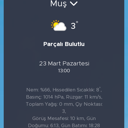
Muş
Tarihçe
°
3
Resmi İlanlar
Söyleşi
Parçalı Bulutlu
Foto Şaka
23 Mart Pazartesi
Teknoloji
13:00
Politika
°
Nem: %66, Hissedilen Sıcaklık: 8
,
Basınç: 1014 hPa, Rüzgar: 11 km/s,
Toplam Yağış: 0 mm, Çiy Noktası:
3,
Görüş Mesafesi: 10 km, Gün
Doğumu: 6:13, Gün Batımı: 18:28