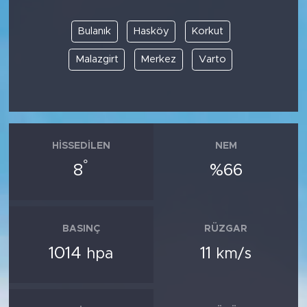
Bulanık
Hasköy
Korkut
Malazgirt
Merkez
Varto
HISSEDILEN
NEM
°
8
%66
BASINÇ
RÜZGAR
1014
11
hpa
km/s