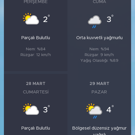
PERŞEMBE
CUMA
°
°
2
3
Parçalı Bulutlu
Orta kuvvetli yağmurlu
Nem: %84
Nem: %94
Rüzgar: 12 km/h
Rüzgar: 9 km/h
Yağış Olasılığı: %89
28 MART
29 MART
CUMARTESI
PAZAR
°
°
3
4
Parçalı Bulutlu
Bölgesel düzensiz yağmur
yağışlı