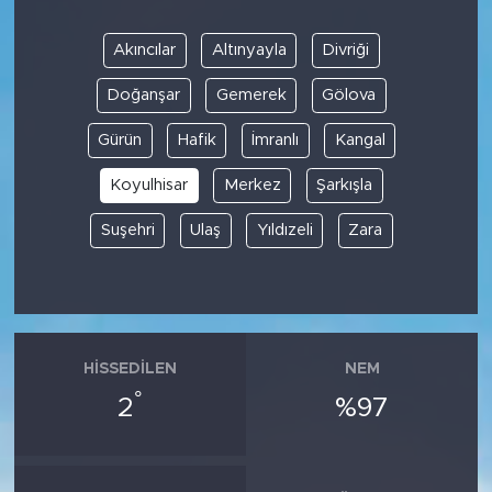
Akıncılar
Altınyayla
Divriği
Doğanşar
Gemerek
Gölova
Gürün
Hafik
İmranlı
Kangal
Koyulhisar
Merkez
Şarkışla
Suşehri
Ulaş
Yıldızeli
Zara
HISSEDILEN
NEM
°
2
%97