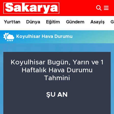
Yurttan
Eskişehir Nöbetçi Eczaneler
Yurttan
Dünya
Eğitim
Gündem
Asayiş
G
Dünya
Eskişehir Hava Durumu
Koyulhisar Hava Durumu
Eğitim
Eskişehir Namaz Vakitleri
Gündem
Eskişehir Trafik Yoğunluk Haritası
Koyulhisar Bugün, Yarın ve 1
Haftalık Hava Durumu
Eskişehirspor
Süper Lig Puan Durumu ve Fikstür
Tahmini
Spor
Tüm Manşetler
ŞU AN
Sağlık
Son Dakika Haberleri
Kültür Sanat
Haber Arşivi