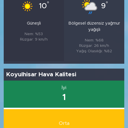
°
°
10
9
Güneşli
Bölgesel düzensiz yağmur
yağışlı
Nem: %53
Rüzgar: 9 km/h
Nem: %68
Rüzgar: 26 km/h
Yağış Olasılığı: %82
Koyulhisar Hava Kalitesi
İyi
1
Orta