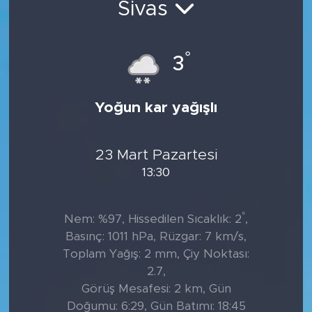
Sivas
Tarihçe
°
3
Resmi İlanlar
Söyleşi
Yoğun kar yağışlı
Foto Şaka
23 Mart Pazartesi
Teknoloji
13:30
Politika
°
Nem: %97, Hissedilen Sıcaklık: 2
,
Basınç: 1011 hPa, Rüzgar: 7 km/s,
Toplam Yağış: 2 mm, Çiy Noktası:
2.7,
Görüş Mesafesi: 2 km, Gün
Doğumu: 6:29, Gün Batımı: 18:45