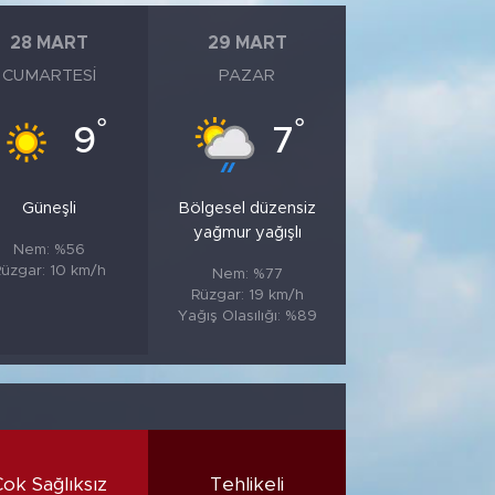
28 MART
29 MART
CUMARTESI
PAZAR
°
°
9
7
Güneşli
Bölgesel düzensiz
yağmur yağışlı
Nem: %56
üzgar: 10 km/h
Nem: %77
Rüzgar: 19 km/h
Yağış Olasılığı: %89
Çok Sağlıksız
Tehlikeli