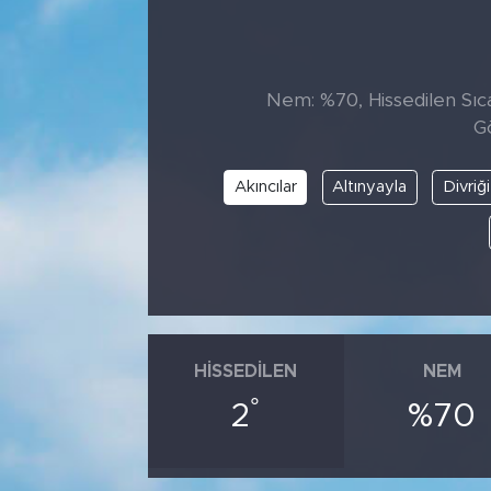
Tarihçe
Resmi İlanlar
Nem: %70, Hissedilen Sıca
G
Söyleşi
Akıncılar
Altınyayla
Divriği
Foto Şaka
Teknoloji
Politika
HISSEDILEN
NEM
°
2
%70