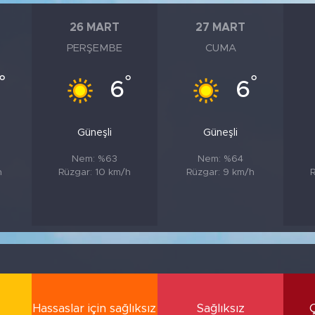
26 MART
27 MART
PERŞEMBE
CUMA
°
°
°
6
6
Güneşli
Güneşli
Nem: %63
Nem: %64
h
Rüzgar: 10 km/h
Rüzgar: 9 km/h
R
Hassaslar için sağlıksız
Sağlıksız