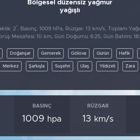
Bölgesel düzensiz yağmur
yağışlı
°
klık: 2
, Basınç: 1009 hPa, Rüzgar: 13 km/s, Toplam Yağıs
örüş Mesafesi: 10 km, Gün Doğumu: 6:25, Gün Batımı: 18:
Doğanşar
Gemerek
Gölova
Gürün
Hafik
Merkez
Şarkışla
Suşehri
Ulaş
Yıldızeli
Zara
BASINÇ
RÜZGAR
1009
13
hpa
km/s