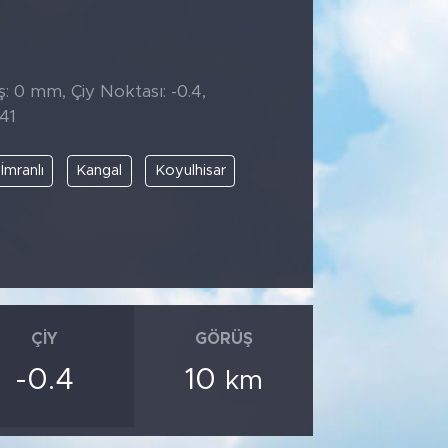
̧: 0 mm, Çiy Noktası: -0.4,
41
İmranlı
Kangal
Koyulhisar
ÇIY
GÖRÜŞ
-0.4
10
km