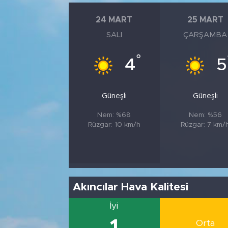
24 MART
25 MART
SALI
ÇARŞAMBA
°
4
5
Güneşli
Güneşli
Nem: %68
Nem: %56
Rüzgar: 10 km/h
Rüzgar: 7 km/
Akıncılar Hava Kalitesi
İyi
Orta