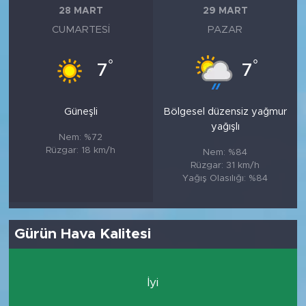
28 MART
29 MART
CUMARTESI
PAZAR
°
°
7
7
Güneşli
Bölgesel düzensiz yağmur
yağışlı
Nem: %72
Rüzgar: 18 km/h
Nem: %84
Rüzgar: 31 km/h
Yağış Olasılığı: %84
Gürün Hava Kalitesi
İyi