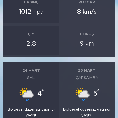
BASINÇ
RÜZGAR
1012
8
hpa
km/s
ÇIY
GÖRÜŞ
2.8
9
km
24 MART
25 MART
SALI
ÇARŞAMBA
°
°
4
5
Bölgesel düzensiz yağmur
Bölgesel düzensiz yağmur
yağışlı
yağışlı