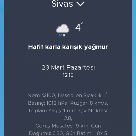
Sivas
Tarihçe
°
4
Resmi İlanlar
Söyleşi
Hafif karla karışık yağmur
Foto Şaka
23 Mart Pazartesi
Teknoloji
12:15
Politika
°
Nem: %100, Hissedilen Sıcaklık: 1
,
Basınç: 1012 hPa, Rüzgar: 8 km/s,
Toplam Yağış: 1 mm, Çiy Noktası:
2.8,
Görüş Mesafesi: 9 km, Gün
Doğumu: 6:30, Gün Batımı: 18:45