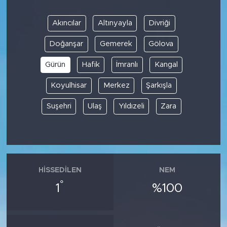
Akıncılar
Altınyayla
Divriği
Doğanşar
Gemerek
Gölova
Gürün
Hafik
İmranlı
Kangal
Koyulhisar
Merkez
Şarkışla
Suşehri
Ulaş
Yıldızeli
Zara
HISSEDILEN
NEM
°
1
%100