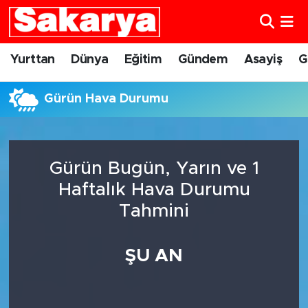
Yurttan
Eskişehir Nöbetçi Eczaneler
Yurttan
Dünya
Eğitim
Gündem
Asayiş
G
Dünya
Eskişehir Hava Durumu
Gürün Hava Durumu
Eğitim
Eskişehir Namaz Vakitleri
Gündem
Eskişehir Trafik Yoğunluk Haritası
Gürün Bugün, Yarın ve 1
Haftalık Hava Durumu
Eskişehirspor
Süper Lig Puan Durumu ve Fikstür
Tahmini
Spor
Tüm Manşetler
ŞU AN
Sağlık
Son Dakika Haberleri
Kültür Sanat
Haber Arşivi