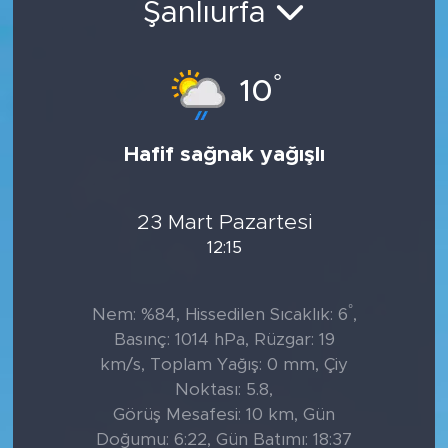
Şanlıurfa
Tarihçe
°
10
Resmi İlanlar
Söyleşi
Hafif sağnak yağışlı
Foto Şaka
23 Mart Pazartesi
Teknoloji
12:15
Politika
°
Nem: %84, Hissedilen Sıcaklık: 6
,
Basınç: 1014 hPa, Rüzgar: 19
km/s, Toplam Yağış: 0 mm, Çiy
Noktası: 5.8,
Görüş Mesafesi: 10 km, Gün
Doğumu: 6:22, Gün Batımı: 18:37