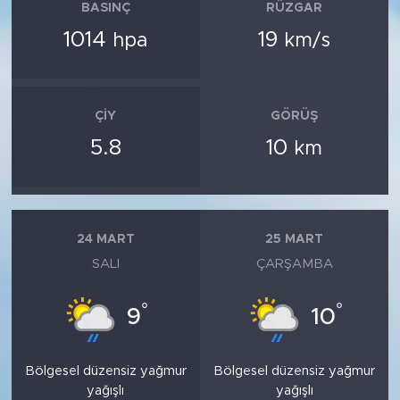
BASINÇ
RÜZGAR
1014
19
hpa
km/s
ÇIY
GÖRÜŞ
5.8
10
km
24 MART
25 MART
SALI
ÇARŞAMBA
°
°
9
10
Bölgesel düzensiz yağmur
Bölgesel düzensiz yağmur
yağışlı
yağışlı