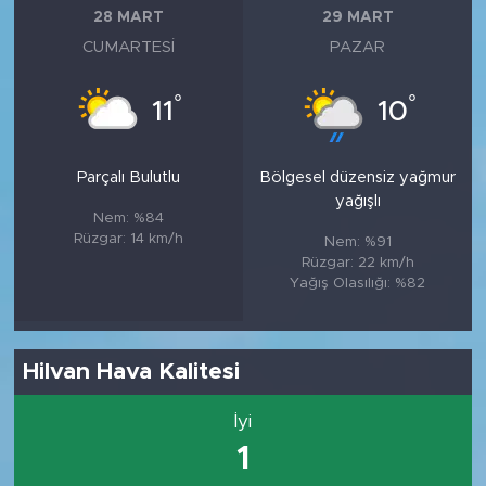
28 MART
29 MART
CUMARTESI
PAZAR
°
°
11
10
Parçalı Bulutlu
Bölgesel düzensiz yağmur
yağışlı
Nem: %84
Rüzgar: 14 km/h
Nem: %91
Rüzgar: 22 km/h
Yağış Olasılığı: %82
Hilvan Hava Kalitesi
İyi
1