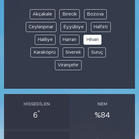
Akçakale
Birecik
Bozova
Ceylanpınar
Eyyübiye
Halfeti
Haliliye
Harran
Hilvan
Karaköprü
Siverek
Suruç
Viranşehir
HISSEDILEN
NEM
°
6
%84