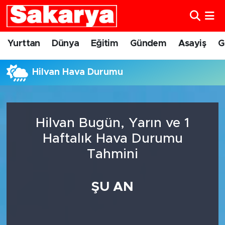
Yurttan
Eskişehir Nöbetçi Eczaneler
Yurttan
Dünya
Eğitim
Gündem
Asayiş
G
Dünya
Eskişehir Hava Durumu
Hilvan Hava Durumu
Eğitim
Eskişehir Namaz Vakitleri
Gündem
Eskişehir Trafik Yoğunluk Haritası
Hilvan Bugün, Yarın ve 1
Haftalık Hava Durumu
Eskişehirspor
Süper Lig Puan Durumu ve Fikstür
Tahmini
Spor
Tüm Manşetler
ŞU AN
Sağlık
Son Dakika Haberleri
Kültür Sanat
Haber Arşivi