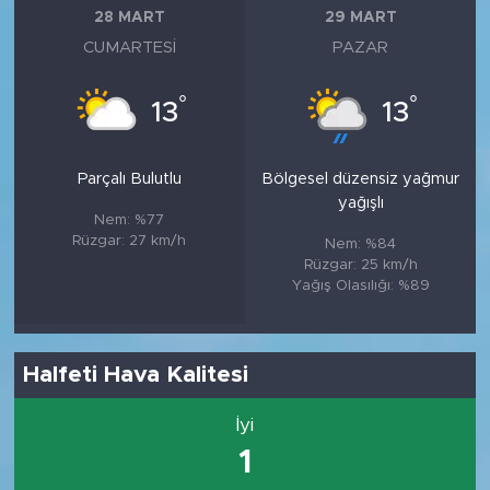
28 MART
29 MART
CUMARTESI
PAZAR
°
°
13
13
Parçalı Bulutlu
Bölgesel düzensiz yağmur
yağışlı
Nem: %77
Rüzgar: 27 km/h
Nem: %84
Rüzgar: 25 km/h
Yağış Olasılığı: %89
Halfeti Hava Kalitesi
İyi
1