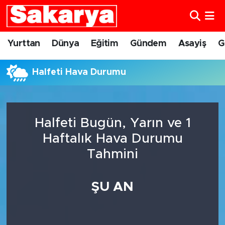
Yurttan
Eskişehir Nöbetçi Eczaneler
Yurttan
Dünya
Eğitim
Gündem
Asayiş
G
Dünya
Eskişehir Hava Durumu
Halfeti Hava Durumu
Eğitim
Eskişehir Namaz Vakitleri
Gündem
Eskişehir Trafik Yoğunluk Haritası
Halfeti Bugün, Yarın ve 1
Haftalık Hava Durumu
Eskişehirspor
Süper Lig Puan Durumu ve Fikstür
Tahmini
Spor
Tüm Manşetler
ŞU AN
Sağlık
Son Dakika Haberleri
Kültür Sanat
Haber Arşivi