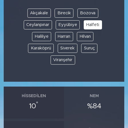
Akçakale
Birecik
Bozova
Ceylanpınar
Eyyübiye
Halfeti
Haliliye
Harran
Hilvan
Karaköprü
Siverek
Suruç
Viranşehir
HISSEDILEN
NEM
°
10
%84