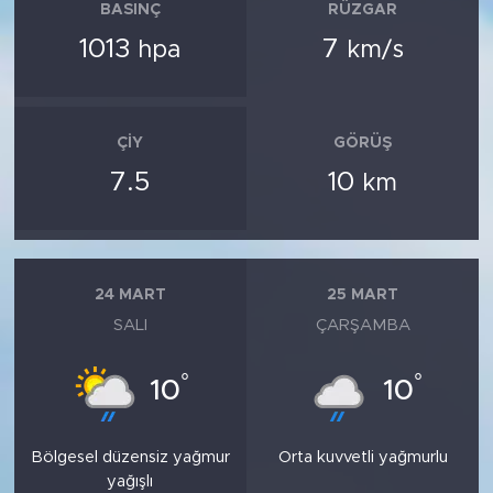
BASINÇ
RÜZGAR
1013
7
hpa
km/s
ÇIY
GÖRÜŞ
7.5
10
km
24 MART
25 MART
SALI
ÇARŞAMBA
°
°
10
10
Bölgesel düzensiz yağmur
Orta kuvvetli yağmurlu
yağışlı