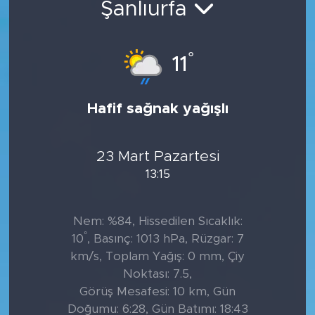
Şanlıurfa
Tarihçe
°
11
Resmi İlanlar
Söyleşi
Hafif sağnak yağışlı
Foto Şaka
23 Mart Pazartesi
Teknoloji
13:15
Politika
Nem: %84, Hissedilen Sıcaklık:
°
10
, Basınç: 1013 hPa, Rüzgar: 7
km/s, Toplam Yağış: 0 mm, Çiy
Noktası: 7.5,
Görüş Mesafesi: 10 km, Gün
Doğumu: 6:28, Gün Batımı: 18:43