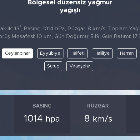
Bölgesel düzensiz yağmur
yağışlı
°
klık: 13
, Basınç: 1014 hPa, Rüzgar: 8 km/s, Toplam Yağıs
örüş Mesafesi: 10 km, Gün Doğumu: 5:19, Gün Batımı: 17:
Ceylanpınar
Eyyübiye
Halfeti
Haliliye
Harran
Suruç
Viranşehir
BASINÇ
RÜZGAR
1014
8
hpa
km/s