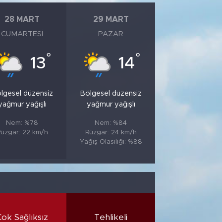
28 MART
29 MART
CUMARTESI
PAZAR
°
°
13
14
lgesel düzensiz
Bölgesel düzensiz
yağmur yağışlı
yağmur yağışlı
Nem: %78
Nem: %84
üzgar: 22 km/h
Rüzgar: 24 km/h
Yağış Olasılığı: %88
Çok Sağlıksız
Tehlikeli