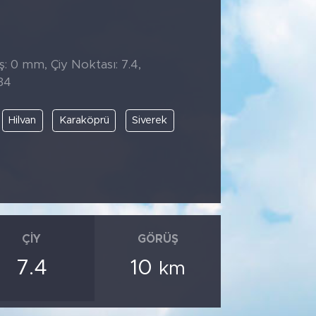
̧: 0 mm, Çiy Noktası: 7.4,
34
Hilvan
Karaköprü
Siverek
ÇIY
GÖRÜŞ
7.4
10
km