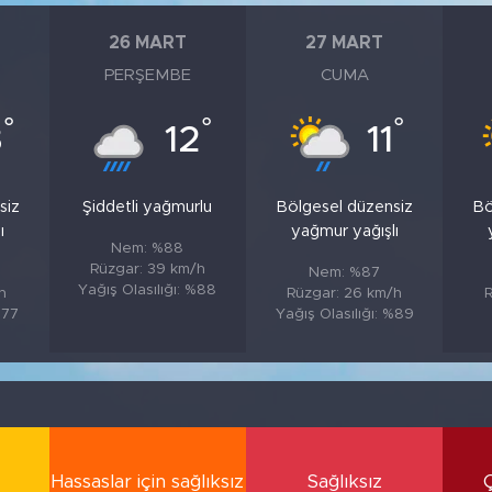
26 MART
27 MART
PERŞEMBE
CUMA
°
°
°
3
12
11
siz
Şiddetli yağmurlu
Bölgesel düzensiz
Bö
ı
yağmur yağışlı
Nem: %88
Rüzgar: 39 km/h
Nem: %87
Yağış Olasılığı: %88
h
Rüzgar: 26 km/h
R
%77
Yağış Olasılığı: %89
Hassaslar için sağlıksız
Sağlıksız