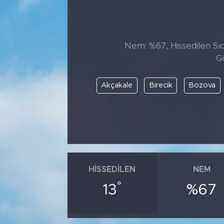
Tarihçe
Resmi İlanlar
Nem: %67, Hissedilen Sıca
G
Söyleşi
Akçakale
Birecik
Bozova
Foto Şaka
Teknoloji
Politika
HISSEDILEN
NEM
°
13
%67