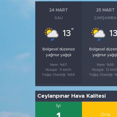
24 MART
25 MART
SALI
ÇARŞAMBA
°
13
1
Bölgesel düzensiz
Bölgesel düzen
yağmur yağışlı
yağmur yağışl
Nem: %67
Nem: %65
Rüzgar: 11 km/h
Rüzgar: 12 km/
Yağış Olasılığı: %86
Yağış Olasılığı: 
Ceylanpınar Hava Kalitesi
İyi
Orta