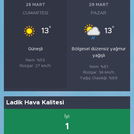
28 MART
29 MART
CUMARTESI
PAZAR
°
°
13
13
Güneşli
Bölgesel düzensiz yağmur
yağışlı
Nem: %53
Rüzgar: 27 km/h
Nem: %61
Rüzgar: 34 km/h
Yağış Olasılığı: %89
Ladik Hava Kalitesi
İyi
1