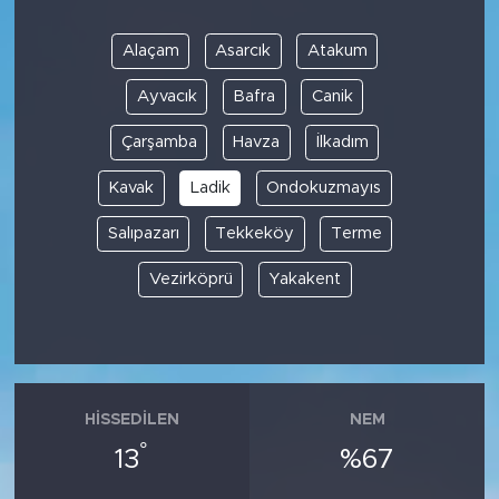
Alaçam
Asarcık
Atakum
Ayvacık
Bafra
Canik
Çarşamba
Havza
İlkadım
Kavak
Ladik
Ondokuzmayıs
Salıpazarı
Tekkeköy
Terme
Vezirköprü
Yakakent
HISSEDILEN
NEM
°
13
%67