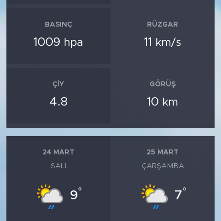
BASINÇ
RÜZGAR
1009
11
hpa
km/s
ÇIY
GÖRÜŞ
4.8
10
km
24 MART
25 MART
SALI
ÇARŞAMBA
°
°
9
7