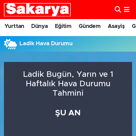
Yurttan
Eskişehir Nöbetçi Eczaneler
Yurttan
Dünya
Eğitim
Gündem
Asayiş
G
Dünya
Eskişehir Hava Durumu
Ladik Hava Durumu
Eğitim
Eskişehir Namaz Vakitleri
Gündem
Eskişehir Trafik Yoğunluk Haritası
Ladik Bugün, Yarın ve 1
Haftalık Hava Durumu
Eskişehirspor
Süper Lig Puan Durumu ve Fikstür
Tahmini
Spor
Tüm Manşetler
ŞU AN
Sağlık
Son Dakika Haberleri
Kültür Sanat
Haber Arşivi