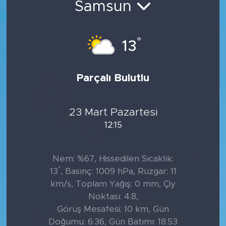
Samsun
Tarihçe
°
13
Resmi İlanlar
Söyleşi
Parçalı Bulutlu
Foto Şaka
23 Mart Pazartesi
Teknoloji
12:15
Politika
Nem: %67, Hissedilen Sıcaklık:
°
13
, Basınç: 1009 hPa, Rüzgar: 11
km/s, Toplam Yağış: 0 mm, Çiy
Noktası: 4.8,
Görüş Mesafesi: 10 km, Gün
Doğumu: 6:36, Gün Batımı: 18:53