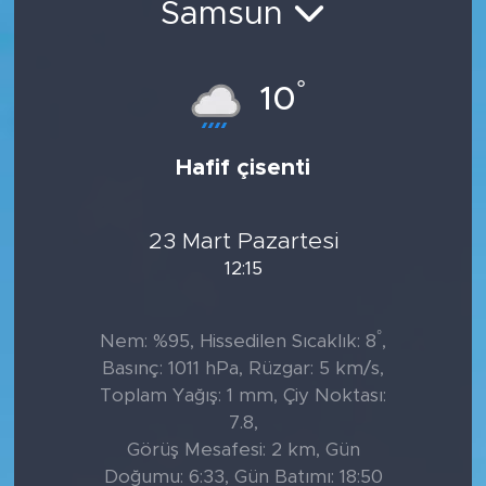
Samsun
Tarihçe
°
10
Resmi İlanlar
Söyleşi
Hafif çisenti
Foto Şaka
23 Mart Pazartesi
Teknoloji
12:15
Politika
°
Nem: %95, Hissedilen Sıcaklık: 8
,
Basınç: 1011 hPa, Rüzgar: 5 km/s,
Toplam Yağış: 1 mm, Çiy Noktası:
7.8,
Görüş Mesafesi: 2 km, Gün
Doğumu: 6:33, Gün Batımı: 18:50