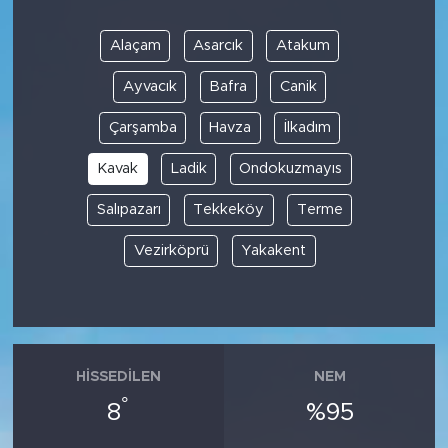
Alaçam
Asarcık
Atakum
Ayvacık
Bafra
Canik
Çarşamba
Havza
İlkadım
Kavak
Ladik
Ondokuzmayıs
Salıpazarı
Tekkeköy
Terme
Vezirköprü
Yakakent
HISSEDILEN
NEM
°
8
%95