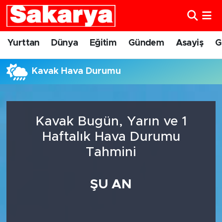
Yurttan
Eskişehir Nöbetçi Eczaneler
Yurttan
Dünya
Eğitim
Gündem
Asayiş
G
Dünya
Eskişehir Hava Durumu
Kavak Hava Durumu
Eğitim
Eskişehir Namaz Vakitleri
Gündem
Eskişehir Trafik Yoğunluk Haritası
Kavak Bugün, Yarın ve 1
Haftalık Hava Durumu
Eskişehirspor
Süper Lig Puan Durumu ve Fikstür
Tahmini
Spor
Tüm Manşetler
ŞU AN
Sağlık
Son Dakika Haberleri
Kültür Sanat
Haber Arşivi