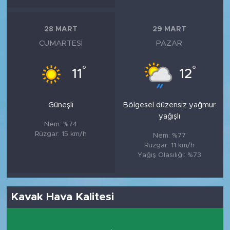
28 MART
29 MART
CUMARTESI
PAZAR
°
°
11
12
Güneşli
Bölgesel düzensiz yağmur
yağışlı
Nem: %74
Rüzgar: 15 km/h
Nem: %77
Rüzgar: 11 km/h
Yağış Olasılığı: %73
Kavak Hava Kalitesi