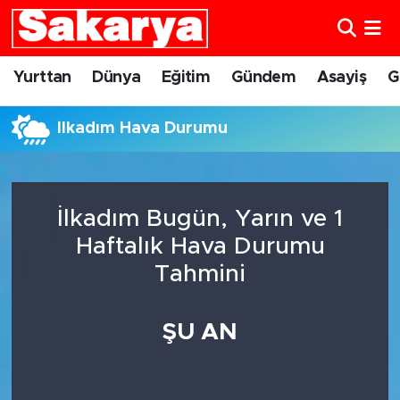
Yurttan
Eskişehir Nöbetçi Eczaneler
Yurttan
Dünya
Eğitim
Gündem
Asayiş
G
Dünya
Eskişehir Hava Durumu
İlkadım Hava Durumu
Eğitim
Eskişehir Namaz Vakitleri
Gündem
Eskişehir Trafik Yoğunluk Haritası
İlkadım Bugün, Yarın ve 1
Haftalık Hava Durumu
Eskişehirspor
Süper Lig Puan Durumu ve Fikstür
Tahmini
Spor
Tüm Manşetler
ŞU AN
Sağlık
Son Dakika Haberleri
Kültür Sanat
Haber Arşivi