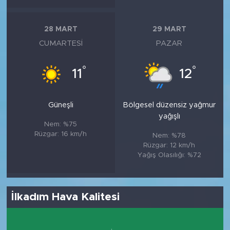
28 MART
29 MART
CUMARTESI
PAZAR
°
°
11
12
Güneşli
Bölgesel düzensiz yağmur
yağışlı
Nem: %75
Rüzgar: 16 km/h
Nem: %78
Rüzgar: 12 km/h
Yağış Olasılığı: %72
İlkadım Hava Kalitesi