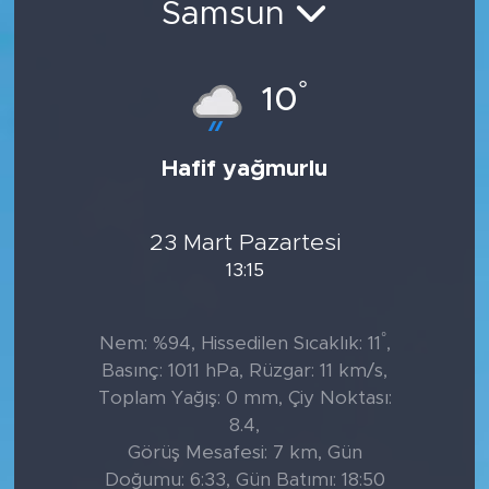
Samsun
Tarihçe
°
10
Resmi İlanlar
Söyleşi
Hafif yağmurlu
Foto Şaka
23 Mart Pazartesi
Teknoloji
13:15
Politika
°
Nem: %94, Hissedilen Sıcaklık: 11
,
Basınç: 1011 hPa, Rüzgar: 11 km/s,
Toplam Yağış: 0 mm, Çiy Noktası:
8.4,
Görüş Mesafesi: 7 km, Gün
Doğumu: 6:33, Gün Batımı: 18:50