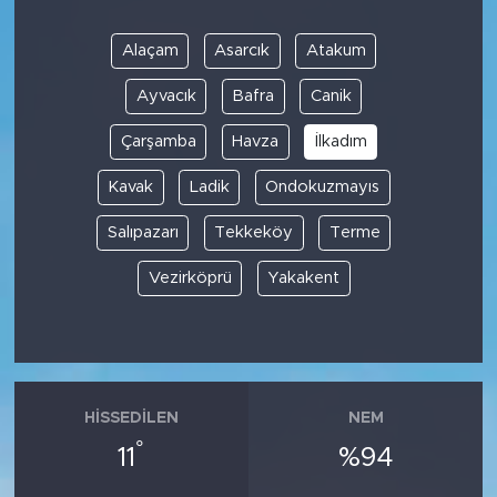
Alaçam
Asarcık
Atakum
Ayvacık
Bafra
Canik
Çarşamba
Havza
İlkadım
Kavak
Ladik
Ondokuzmayıs
Salıpazarı
Tekkeköy
Terme
Vezirköprü
Yakakent
HISSEDILEN
NEM
°
11
%94