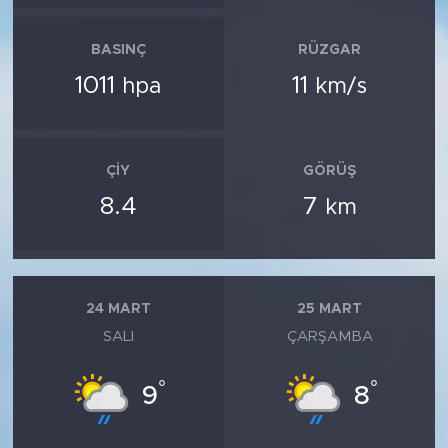
BASINÇ
RÜZGAR
1011
11
hpa
km/s
ÇIY
GÖRÜŞ
8.4
7
km
24 MART
25 MART
SALI
ÇARŞAMBA
°
°
9
8