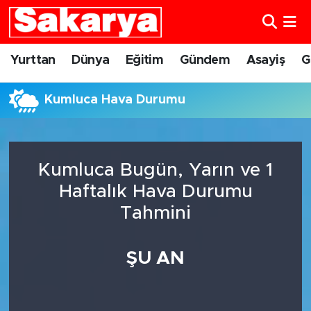
Yurttan
Eskişehir Nöbetçi Eczaneler
Yurttan
Dünya
Eğitim
Gündem
Asayiş
G
Dünya
Eskişehir Hava Durumu
Kumluca Hava Durumu
Eğitim
Eskişehir Namaz Vakitleri
Gündem
Eskişehir Trafik Yoğunluk Haritası
Kumluca Bugün, Yarın ve 1
Haftalık Hava Durumu
Eskişehirspor
Süper Lig Puan Durumu ve Fikstür
Tahmini
Spor
Tüm Manşetler
ŞU AN
Sağlık
Son Dakika Haberleri
Kültür Sanat
Haber Arşivi