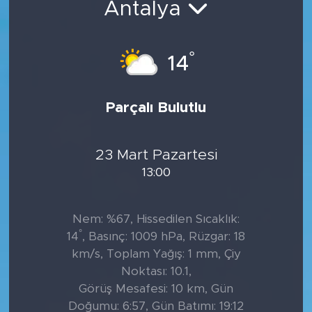
Antalya
Tarihçe
°
14
Resmi İlanlar
Söyleşi
Parçalı Bulutlu
Foto Şaka
23 Mart Pazartesi
Teknoloji
13:00
Politika
Nem: %67, Hissedilen Sıcaklık:
°
14
, Basınç: 1009 hPa, Rüzgar: 18
km/s, Toplam Yağış: 1 mm, Çiy
Noktası: 10.1,
Görüş Mesafesi: 10 km, Gün
Doğumu: 6:57, Gün Batımı: 19:12