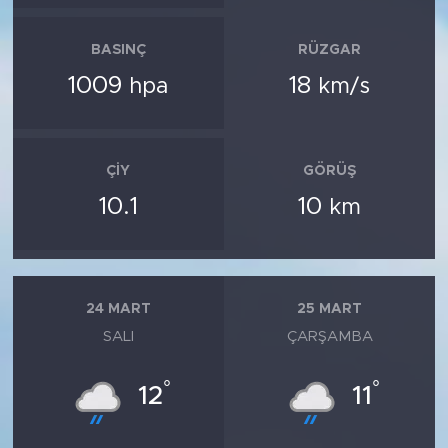
BASINÇ
RÜZGAR
1009
18
hpa
km/s
ÇIY
GÖRÜŞ
10.1
10
km
24 MART
25 MART
SALI
ÇARŞAMBA
°
°
12
11