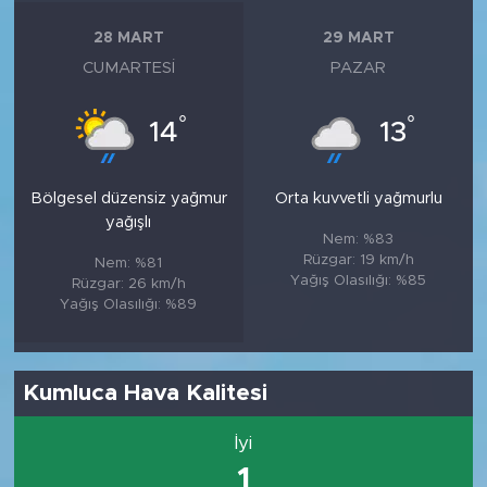
28 MART
29 MART
CUMARTESI
PAZAR
°
°
14
13
Bölgesel düzensiz yağmur
Orta kuvvetli yağmurlu
yağışlı
Nem: %83
Rüzgar: 19 km/h
Nem: %81
Yağış Olasılığı: %85
Rüzgar: 26 km/h
Yağış Olasılığı: %89
Kumluca Hava Kalitesi
İyi
1