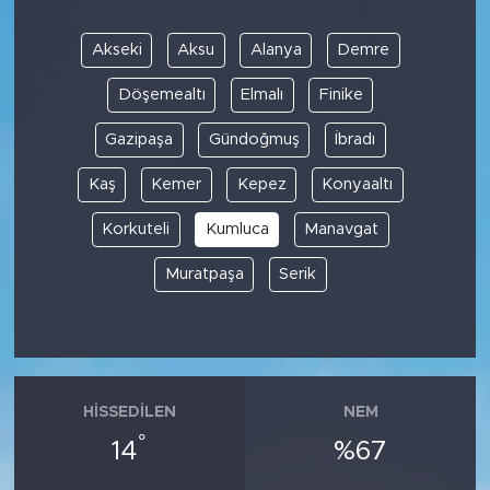
Akseki
Aksu
Alanya
Demre
Döşemealtı
Elmalı
Finike
Gazipaşa
Gündoğmuş
İbradı
Kaş
Kemer
Kepez
Konyaaltı
Korkuteli
Kumluca
Manavgat
Muratpaşa
Serik
HISSEDILEN
NEM
°
14
%67