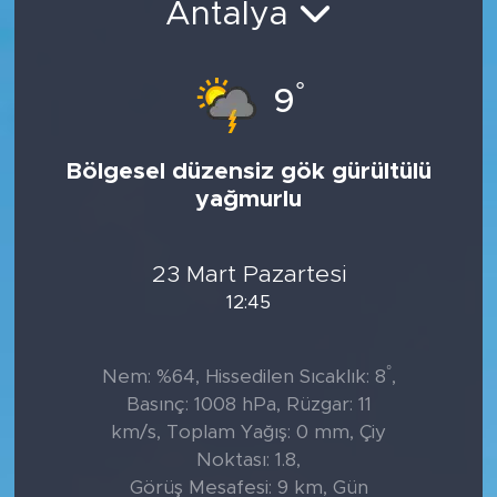
Antalya
Tarihçe
°
9
Resmi İlanlar
Söyleşi
Bölgesel düzensiz gök gürültülü
yağmurlu
Foto Şaka
Teknoloji
23 Mart Pazartesi
12:45
Politika
°
Nem: %64, Hissedilen Sıcaklık: 8
,
Basınç: 1008 hPa, Rüzgar: 11
km/s, Toplam Yağış: 0 mm, Çiy
Noktası: 1.8,
Görüş Mesafesi: 9 km, Gün