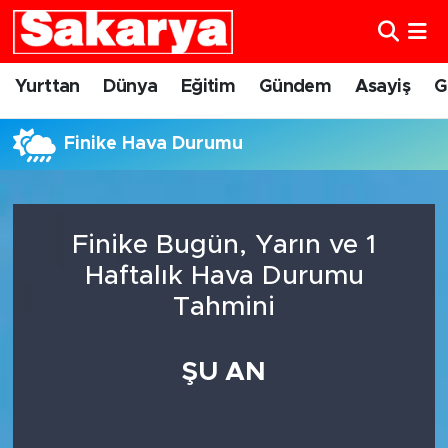
Yurttan
Eskişehir Nöbetçi Eczaneler
Yurttan
Dünya
Eğitim
Gündem
Asayiş
G
Dünya
Eskişehir Hava Durumu
Finike Hava Durumu
Eğitim
Eskişehir Namaz Vakitleri
Gündem
Eskişehir Trafik Yoğunluk Haritası
Finike Bugün, Yarın ve 1
Haftalık Hava Durumu
Eskişehirspor
Süper Lig Puan Durumu ve Fikstür
Tahmini
Spor
Tüm Manşetler
ŞU AN
Sağlık
Son Dakika Haberleri
Kültür Sanat
Haber Arşivi