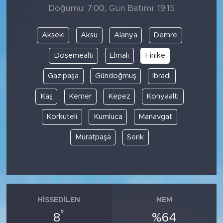
Doğumu: 7:00, Gün Batımı: 19:15
Akseki
Aksu
Alanya
Demre
Döşemealtı
Elmalı
Finike
Gazipaşa
Gündoğmuş
İbradı
Kaş
Kemer
Kepez
Konyaaltı
Korkuteli
Kumluca
Manavgat
Muratpaşa
Serik
HISSEDILEN
NEM
°
8
%64