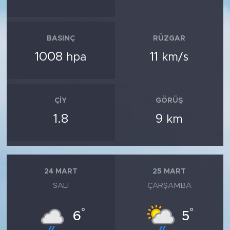
BASINÇ
RÜZGAR
1008
11
hpa
km/s
ÇIY
GÖRÜŞ
1.8
9
km
24 MART
25 MART
SALI
ÇARŞAMBA
°
°
6
5