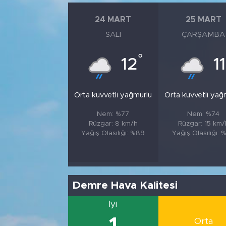
24 MART
25 MART
SALI
ÇARŞAMBA
°
12
11
Orta kuvvetli yağmurlu
Orta kuvvetli yağ
Nem: %77
Nem: %74
Rüzgar: 8 km/h
Rüzgar: 15 km/
Yağış Olasılığı: %89
Yağış Olasılığı: 
Demre Hava Kalitesi
İyi
Orta