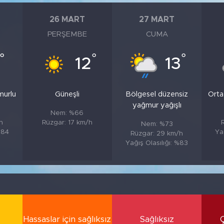
26 MART
27 MART
PERŞEMBE
CUMA
°
°
°
12
13
murlu
Güneşli
Bölgesel düzensiz
Orta
yağmur yağışlı
Nem: %66
h
Rüzgar: 17 km/h
Nem: %73
%84
Ya
Rüzgar: 29 km/h
Yağış Olasılığı: %83
Hassaslar için sağlıksız
Sağlıksız