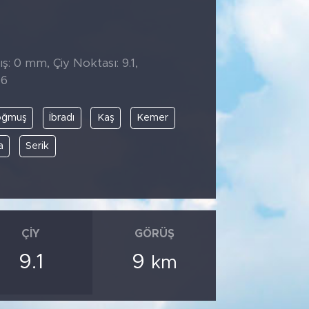
̧: 0 mm, Çiy Noktası: 9.1,
16
oğmuş
İbradı
Kaş
Kemer
a
Serik
ÇIY
GÖRÜŞ
9.1
9
km