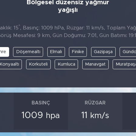
Bölgesel düzensiz yağmur
yağışlı
°
klık: 15
, Basınç: 1009 hPa, Rüzgar: 11 km/s, Toplam Yağıs
örüş Mesafesi: 9 km, Gün Doğumu: 7:01, Gün Batımı: 19:
mre
Döşemealtı
Elmalı
Finike
Gazipaşa
Günd
Konyaaltı
Korkuteli
Kumluca
Manavgat
Muratpaş
BASINÇ
RÜZGAR
1009
11
hpa
km/s