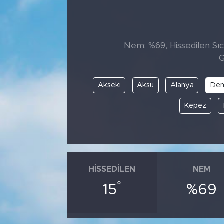
Tarihçe
Resmi İlanlar
Nem: %69, Hissedilen Sıca
G
Söyleşi
Akseki
Aksu
Alanya
De
Foto Şaka
Kepez
Teknoloji
Politika
HISSEDILEN
NEM
°
15
%69