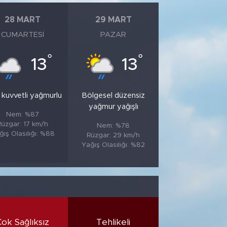
28 MART
29 MART
CUMARTESI
PAZAR
°
°
13
13
 kuvvetli yağmurlu
Bölgesel düzensiz
yağmur yağışlı
Nem: %87
Rüzgar: 17 km/h
Nem: %78
ğış Olasılığı: %88
Rüzgar: 29 km/h
Yağış Olasılığı: %82
Çok Sağlıksız
Tehlikeli