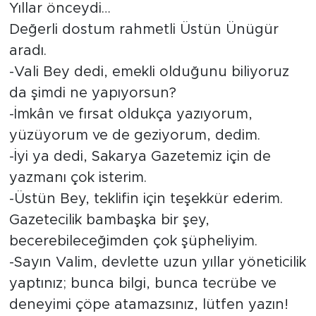
Yıllar önceydi…
Tarihçe
Değerli dostum rahmetli Üstün Ünügür
aradı.
Resmi İlanlar
-Vali Bey dedi, emekli olduğunu biliyoruz
da şimdi ne yapıyorsun?
Söyleşi
-İmkân ve fırsat oldukça yazıyorum,
Foto Şaka
yüzüyorum ve de geziyorum, dedim.
-İyi ya dedi, Sakarya Gazetemiz için de
Teknoloji
yazmanı çok isterim.
-Üstün Bey, teklifin için teşekkür ederim.
Politika
Gazetecilik bambaşka bir şey,
becerebileceğimden çok şüpheliyim.
-Sayın Valim, devlette uzun yıllar yöneticilik
yaptınız; bunca bilgi, bunca tecrübe ve
deneyimi çöpe atamazsınız, lütfen yazın!