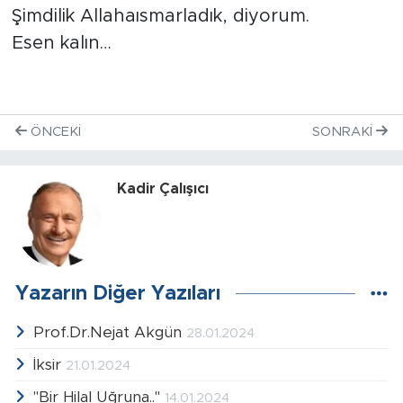
Şimdilik Allahaısmarladık, diyorum.
Esen kalın…
ÖNCEKI
SONRAKI
Kadir Çalışıcı
Yazarın Diğer Yazıları
Prof.Dr.Nejat Akgün
28.01.2024
İksir
21.01.2024
"Bir Hilal Uğruna.."
14.01.2024