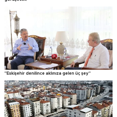
"Eskişehir denilince aklınıza gelen üç şey"