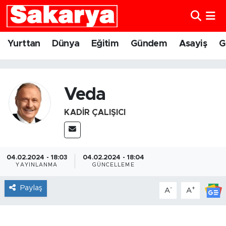
Yurttan
Eskişehir Nöbetçi Eczaneler
Yurttan
Dünya
Eğitim
Gündem
Asayiş
G
Dünya
Eskişehir Hava Durumu
Eğitim
Eskişehir Namaz Vakitleri
Veda
KADIR ÇALIŞICI
Gündem
Eskişehir Trafik Yoğunluk Haritası
Eskişehirspor
Süper Lig Puan Durumu ve Fikstür
04.02.2024 - 18:03
04.02.2024 - 18:04
Spor
Tüm Manşetler
YAYINLANMA
GÜNCELLEME
Paylaş
-
+
A
A
Sağlık
Son Dakika Haberleri
Kültür Sanat
Haber Arşivi