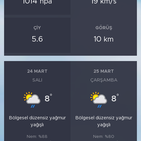
1014
19
hpa
km/s
ÇIY
GÖRÜŞ
5.6
10
km
24 MART
25 MART
SALI
ÇARŞAMBA
°
°
8
8
Bölgesel düzensiz yağmur
Bölgesel düzensiz yağmur
yağışlı
yağışlı
Nem: %88
Nem: %80