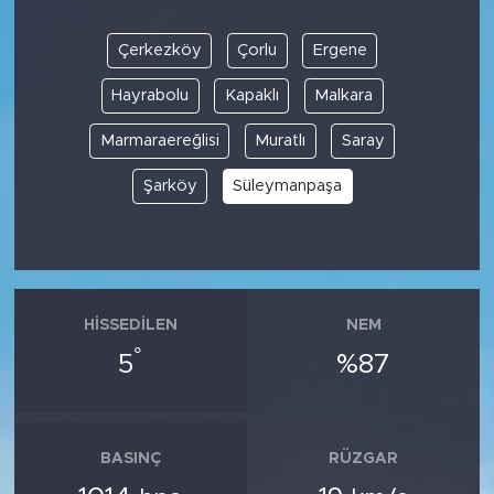
Çerkezköy
Çorlu
Ergene
Hayrabolu
Kapaklı
Malkara
Marmaraereğlisi
Muratlı
Saray
Şarköy
Süleymanpaşa
HISSEDILEN
NEM
°
5
%87
BASINÇ
RÜZGAR