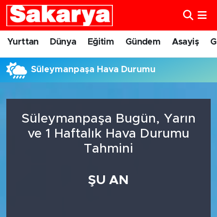
Yurttan
Eskişehir Nöbetçi Eczaneler
Yurttan
Dünya
Eğitim
Gündem
Asayiş
G
Dünya
Eskişehir Hava Durumu
Süleymanpaşa Hava Durumu
Eğitim
Eskişehir Namaz Vakitleri
Gündem
Eskişehir Trafik Yoğunluk Haritası
Süleymanpaşa Bugün, Yarın
ve 1 Haftalık Hava Durumu
Eskişehirspor
Süper Lig Puan Durumu ve Fikstür
Tahmini
Spor
Tüm Manşetler
ŞU AN
Sağlık
Son Dakika Haberleri
Kültür Sanat
Haber Arşivi