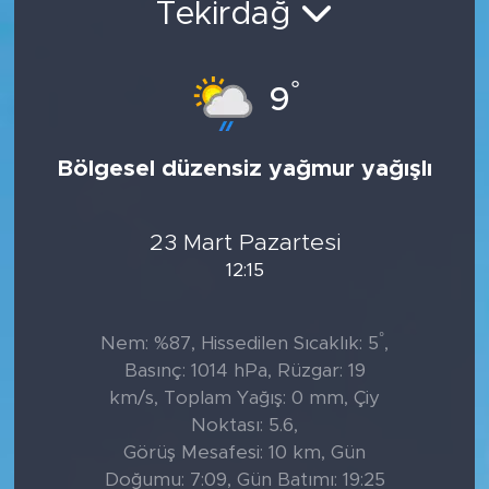
Tekirdağ
Tarihçe
°
9
Resmi İlanlar
Söyleşi
Bölgesel düzensiz yağmur yağışlı
Foto Şaka
23 Mart Pazartesi
Teknoloji
12:15
Politika
°
Nem: %87, Hissedilen Sıcaklık: 5
,
Basınç: 1014 hPa, Rüzgar: 19
km/s, Toplam Yağış: 0 mm, Çiy
Noktası: 5.6,
Görüş Mesafesi: 10 km, Gün
Doğumu: 7:09, Gün Batımı: 19:25