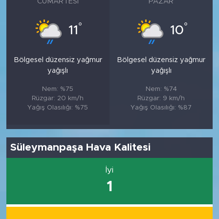
CUMARTESI
PAZAR
°
°
11
10
Bölgesel düzensiz yağmur
Bölgesel düzensiz yağmur
yağışlı
yağışlı
Nem: %75
Nem: %74
Rüzgar: 20 km/h
Rüzgar: 9 km/h
Yağış Olasılığı: %75
Yağış Olasılığı: %87
Süleymanpaşa Hava Kalitesi
İyi
1