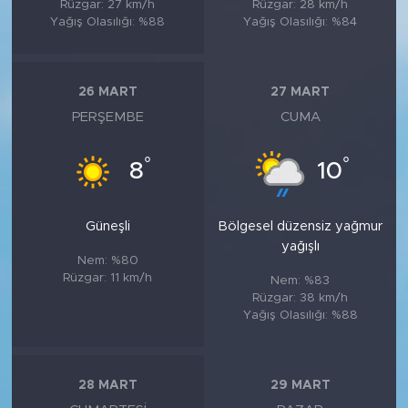
Rüzgar: 27 km/h
Rüzgar: 28 km/h
Yağış Olasılığı: %88
Yağış Olasılığı: %84
26 MART
27 MART
PERŞEMBE
CUMA
°
°
8
10
Güneşli
Bölgesel düzensiz yağmur
yağışlı
Nem: %80
Rüzgar: 11 km/h
Nem: %83
Rüzgar: 38 km/h
Yağış Olasılığı: %88
28 MART
29 MART