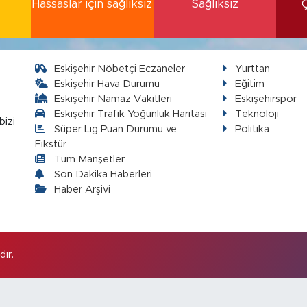
Hassaslar için sağlıksız
Sağlıksız
Eskişehir Nöbetçi Eczaneler
Yurttan
Eskişehir Hava Durumu
Eğitim
Eskişehir Namaz Vakitleri
Eskişehirspor
Eskişehir Trafik Yoğunluk Haritası
Teknoloji
bizi
Süper Lig Puan Durumu ve
Politika
Fikstür
Tüm Manşetler
Son Dakika Haberleri
Haber Arşivi
ır.