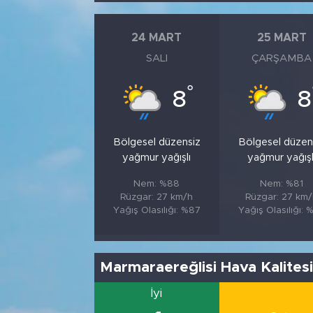
24 MART
25 MART
SALI
ÇARŞAMBA
°
8
8
Bölgesel düzensiz
Bölgesel düzen
yağmur yağışlı
yağmur yağışl
Nem: %88
Nem: %81
Rüzgar: 27 km/h
Rüzgar: 27 km
Yağış Olasılığı: %87
Yağış Olasılığı: 
Marmaraereğlisi Hava Kalites
İyi