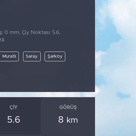
̧: 0 mm, Çiy Noktası: 5.6,
24
Muratlı
Saray
Şarköy
ÇIY
GÖRÜŞ
5.6
8
km