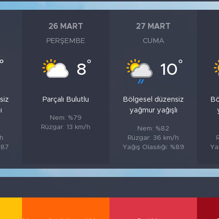
26 MART
27 MART
PERŞEMBE
CUMA
°
°
°
8
10
siz
Parçalı Bulutlu
Bölgesel düzensiz
Bö
ı
yağmur yağışlı
Nem: %79
Rüzgar: 13 km/h
Nem: %82
/h
Rüzgar: 36 km/h
%87
Yağış Olasılığı: %89
Ya
i