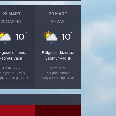
28 MART
29 MART
CUMARTESI
PAZAR
°
°
10
10
lgesel düzensiz
Bölgesel düzensiz
yağmur yağışlı
yağmur yağışlı
Nem: %76
Nem: %75
Rüzgar: 19 km/h
Rüzgar: 7 km/h
ğış Olasılığı: %89
Yağış Olasılığı: %88