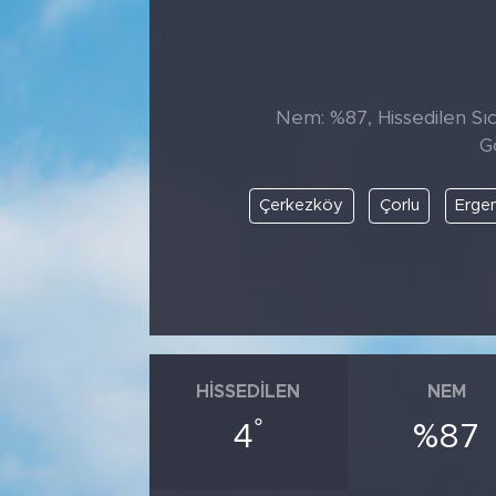
Tarihçe
Resmi İlanlar
Nem: %87, Hissedilen Sıc
G
Söyleşi
Çerkezköy
Çorlu
Erge
Foto Şaka
Teknoloji
Politika
HISSEDILEN
NEM
°
4
%87