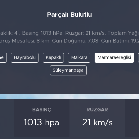
Parçalı Bulutlu
°
aklık: 4
, Basınç: 1013 hPa, Rüzgar: 21 km/s, Toplam Yağıs
örüş Mesafesi: 8 km, Gün Doğumu: 7:08, Gün Batımı: 19:
ne
Hayrabolu
Kapaklı
Malkara
Marmaraereğlisi
Süleymanpaşa
BASINÇ
RÜZGAR
1013
21
hpa
km/s