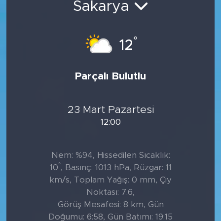
Sakarya
Tarihçe
°
12
Resmi İlanlar
Söyleşi
Parçalı Bulutlu
Foto Şaka
23 Mart Pazartesi
Teknoloji
12:00
Politika
Nem: %94, Hissedilen Sıcaklık:
°
10
, Basınç: 1013 hPa, Rüzgar: 11
km/s, Toplam Yağış: 0 mm, Çiy
Noktası: 7.6,
Görüş Mesafesi: 8 km, Gün
Doğumu: 6:58, Gün Batımı: 19:15