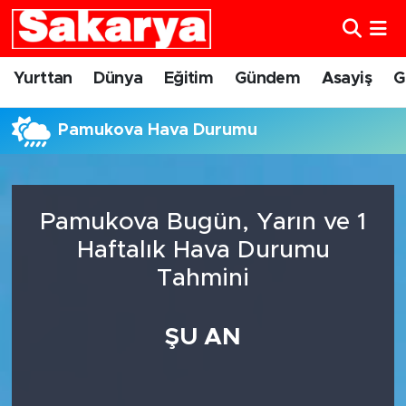
Yurttan
Eskişehir Nöbetçi Eczaneler
Yurttan
Dünya
Eğitim
Gündem
Asayiş
G
Dünya
Eskişehir Hava Durumu
Pamukova Hava Durumu
Eğitim
Eskişehir Namaz Vakitleri
Gündem
Eskişehir Trafik Yoğunluk Haritası
Pamukova Bugün, Yarın ve 1
Haftalık Hava Durumu
Eskişehirspor
Süper Lig Puan Durumu ve Fikstür
Tahmini
Spor
Tüm Manşetler
ŞU AN
Sağlık
Son Dakika Haberleri
Kültür Sanat
Haber Arşivi