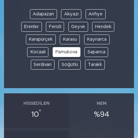
Adapazarı
Akyazı
Arifiye
Erenler
Ferizli
Geyve
Hendek
Karapürçek
Karasu
Kaynarca
Kocaali
Pamukova
Sapanca
Serdivan
Söğütlü
Taraklı
HISSEDILEN
NEM
°
10
%94