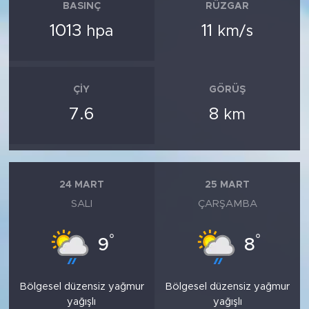
BASINÇ
RÜZGAR
1013
11
hpa
km/s
ÇIY
GÖRÜŞ
7.6
8
km
24 MART
25 MART
SALI
ÇARŞAMBA
°
°
9
8
Bölgesel düzensiz yağmur
Bölgesel düzensiz yağmur
yağışlı
yağışlı