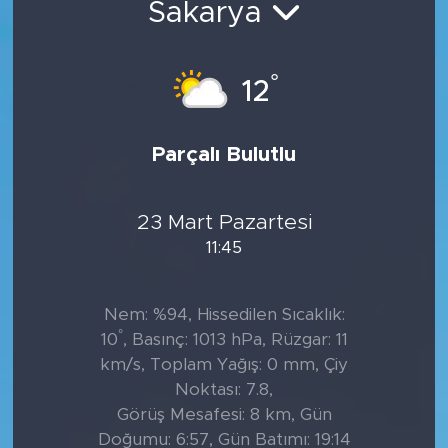
Sakarya
Tarihçe
°
12
Resmi İlanlar
Söyleşi
Parçalı Bulutlu
Foto Şaka
23 Mart Pazartesi
Teknoloji
11:45
Politika
Nem: %94, Hissedilen Sıcaklık:
°
10
, Basınç: 1013 hPa, Rüzgar: 11
km/s, Toplam Yağış: 0 mm, Çiy
Noktası: 7.8,
Görüş Mesafesi: 8 km, Gün
Doğumu: 6:57, Gün Batımı: 19:14