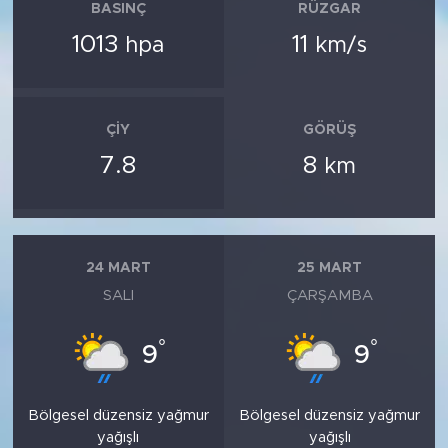
BASINÇ
RÜZGAR
1013
11
hpa
km/s
ÇIY
GÖRÜŞ
7.8
8
km
24 MART
25 MART
SALI
ÇARŞAMBA
°
°
9
9
Bölgesel düzensiz yağmur
Bölgesel düzensiz yağmur
yağışlı
yağışlı