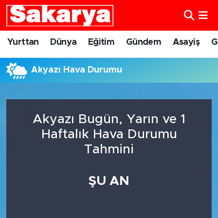
Yurttan
Eskişehir Nöbetçi Eczaneler
Yurttan
Dünya
Eğitim
Gündem
Asayiş
G
Dünya
Eskişehir Hava Durumu
Akyazı Hava Durumu
Eğitim
Eskişehir Namaz Vakitleri
Gündem
Eskişehir Trafik Yoğunluk Haritası
Akyazı Bugün, Yarın ve 1
Haftalık Hava Durumu
Eskişehirspor
Süper Lig Puan Durumu ve Fikstür
Tahmini
Spor
Tüm Manşetler
ŞU AN
Sağlık
Son Dakika Haberleri
Kültür Sanat
Haber Arşivi