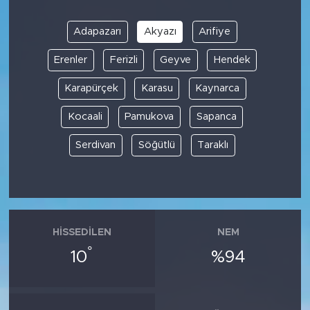
Adapazarı
Akyazı
Arifiye
Erenler
Ferizli
Geyve
Hendek
Karapürçek
Karasu
Kaynarca
Kocaali
Pamukova
Sapanca
Serdivan
Söğütlü
Taraklı
HISSEDILEN
NEM
°
10
%94