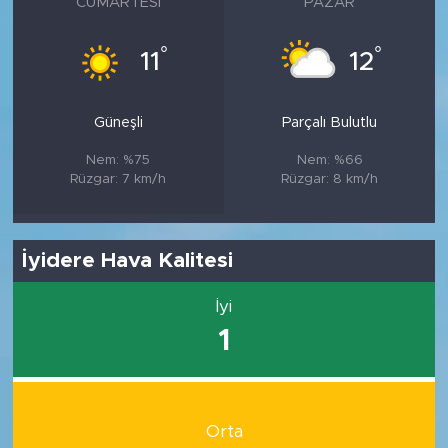
CUMARTESI
PAZAR
°
°
11
12
Güneşli
Parçalı Bulutlu
Nem: %75
Nem: %66
Rüzgar: 7 km/h
Rüzgar: 8 km/h
İyidere Hava Kalitesi
İyi
1
Orta