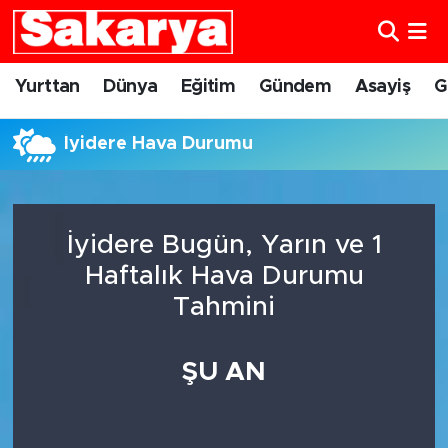
Yurttan
Eskişehir Nöbetçi Eczaneler
Yurttan
Dünya
Eğitim
Gündem
Asayiş
G
Dünya
Eskişehir Hava Durumu
İyidere Hava Durumu
Eğitim
Eskişehir Namaz Vakitleri
Gündem
Eskişehir Trafik Yoğunluk Haritası
İyidere Bugün, Yarın ve 1
Haftalık Hava Durumu
Eskişehirspor
Süper Lig Puan Durumu ve Fikstür
Tahmini
Spor
Tüm Manşetler
ŞU AN
Sağlık
Son Dakika Haberleri
Kültür Sanat
Haber Arşivi