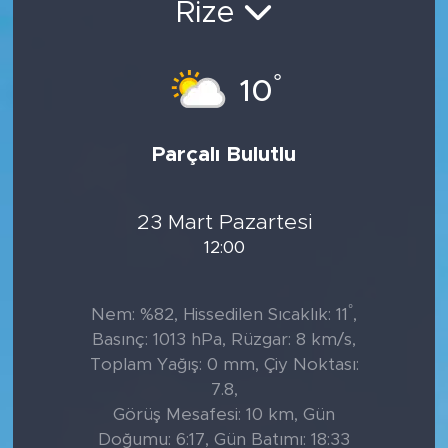
Rize
Tarihçe
°
10
Resmi İlanlar
Söyleşi
Parçalı Bulutlu
Foto Şaka
23 Mart Pazartesi
Teknoloji
12:00
Politika
°
Nem: %82, Hissedilen Sıcaklık: 11
,
Basınç: 1013 hPa, Rüzgar: 8 km/s,
Toplam Yağış: 0 mm, Çiy Noktası:
7.8,
Görüş Mesafesi: 10 km, Gün
Doğumu: 6:17, Gün Batımı: 18:33