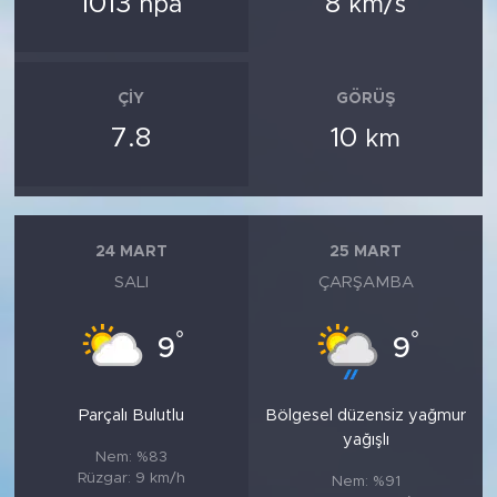
1013
8
hpa
km/s
ÇIY
GÖRÜŞ
7.8
10
km
24 MART
25 MART
SALI
ÇARŞAMBA
°
°
9
9
Parçalı Bulutlu
Bölgesel düzensiz yağmur
yağışlı
Nem: %83
Rüzgar: 9 km/h
Nem: %91