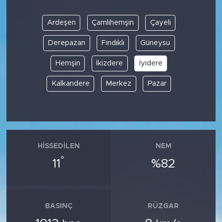
Ardeşen
Çamlıhemşin
Çayeli
Derepazarı
Fındıklı
Güneysu
Hemşin
İkizdere
İyidere
Kalkandere
Merkez
Pazar
HISSEDILEN
NEM
°
11
%82
BASINÇ
RÜZGAR