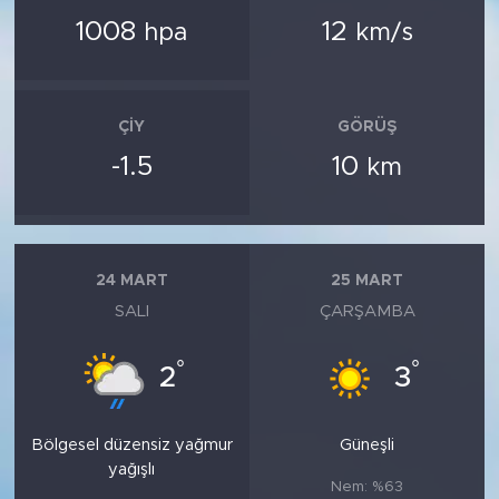
1008
12
hpa
km/s
ÇIY
GÖRÜŞ
-1.5
10
km
24 MART
25 MART
SALI
ÇARŞAMBA
°
°
2
3
Bölgesel düzensiz yağmur
Güneşli
yağışlı
Nem: %63