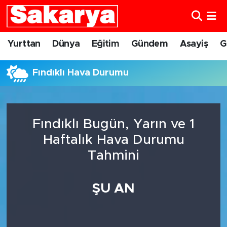
Yurttan
Eskişehir Nöbetçi Eczaneler
Yurttan
Dünya
Eğitim
Gündem
Asayiş
G
Dünya
Eskişehir Hava Durumu
Fındıklı Hava Durumu
Eğitim
Eskişehir Namaz Vakitleri
Gündem
Eskişehir Trafik Yoğunluk Haritası
Fındıklı Bugün, Yarın ve 1
Haftalık Hava Durumu
Eskişehirspor
Süper Lig Puan Durumu ve Fikstür
Tahmini
Spor
Tüm Manşetler
ŞU AN
Sağlık
Son Dakika Haberleri
Kültür Sanat
Haber Arşivi