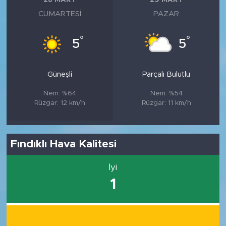
28 MART
29 MART
CUMARTESI
PAZAR
°
°
5
5
Güneşli
Parçalı Bulutlu
Nem: %64
Nem: %54
Rüzgar: 12 km/h
Rüzgar: 11 km/h
Fındıklı Hava Kalitesi
İyi
1