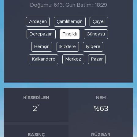
Doğumu: 6:13, Gün Batımı: 18:29
Ardeşen
Çamlıhemşin
Çayeli
Derepazarı
Fındıklı
Güneysu
Hemşin
İkizdere
İyidere
Kalkandere
Merkez
Pazar
HISSEDILEN
NEM
°
2
%63
BASINÇ
RÜZGAR