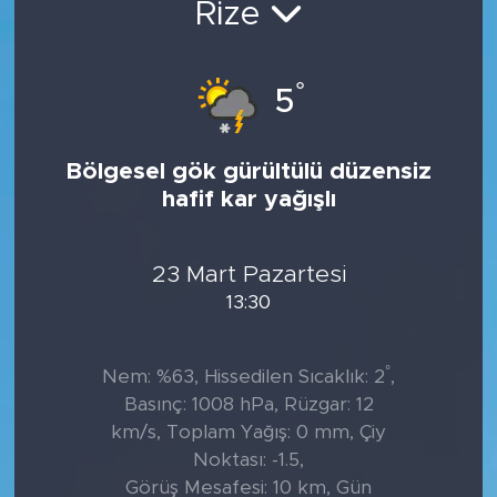
Rize
Tarihçe
°
5
Resmi İlanlar
Söyleşi
Bölgesel gök gürültülü düzensiz
hafif kar yağışlı
Foto Şaka
Teknoloji
23 Mart Pazartesi
13:30
Politika
°
Nem: %63, Hissedilen Sıcaklık: 2
,
Basınç: 1008 hPa, Rüzgar: 12
km/s, Toplam Yağış: 0 mm, Çiy
Noktası: -1.5,
Görüş Mesafesi: 10 km, Gün