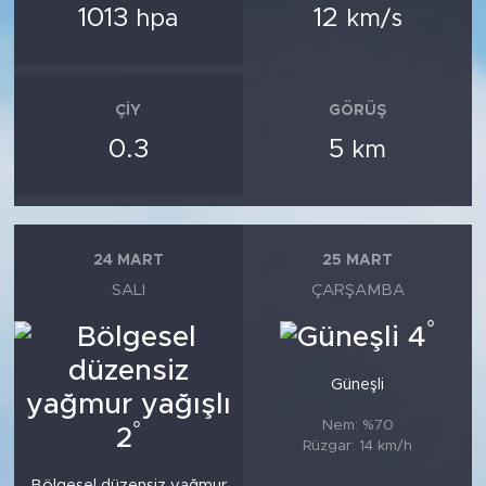
1013
12
hpa
km/s
ÇIY
GÖRÜŞ
0.3
5
km
24 MART
25 MART
SALI
ÇARŞAMBA
°
4
Güneşli
Nem: %70
°
2
Rüzgar: 14 km/h
Bölgesel düzensiz yağmur