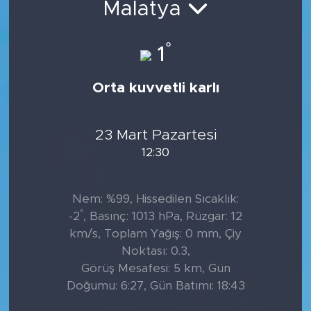
Malatya
Tarihçe
°
1
Resmi İlanlar
Orta kuvvetli karlı
Söyleşi
Foto Şaka
23 Mart Pazartesi
12:30
Teknoloji
Nem: %99, Hissedilen Sıcaklık:
Politika
°
-2
, Basınç: 1013 hPa, Rüzgar: 12
km/s, Toplam Yağış: 0 mm, Çiy
Noktası: 0.3,
Görüş Mesafesi: 5 km, Gün
Doğumu: 6:27, Gün Batımı: 18:43