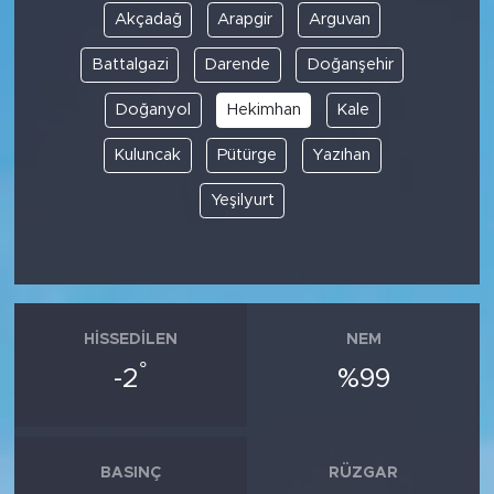
Akçadağ
Arapgir
Arguvan
Battalgazi
Darende
Doğanşehir
Doğanyol
Hekimhan
Kale
Kuluncak
Pütürge
Yazıhan
Yeşilyurt
HISSEDILEN
NEM
°
-2
%99
BASINÇ
RÜZGAR