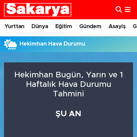
Yurttan
Eskişehir Nöbetçi Eczaneler
Yurttan
Dünya
Eğitim
Gündem
Asayiş
G
Dünya
Eskişehir Hava Durumu
Hekimhan Hava Durumu
Eğitim
Eskişehir Namaz Vakitleri
Gündem
Eskişehir Trafik Yoğunluk Haritası
Hekimhan Bugün, Yarın ve 1
Haftalık Hava Durumu
Eskişehirspor
Süper Lig Puan Durumu ve Fikstür
Tahmini
Spor
Tüm Manşetler
ŞU AN
Sağlık
Son Dakika Haberleri
Kültür Sanat
Haber Arşivi