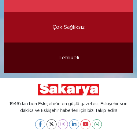
Çok Sağlıksız
Tehlikeli
1946’dan beri Eskişehir’in en güçlü gazetesi, Eskişehir son
dakika ve Eskişehir haberleri için bizi takip edin!