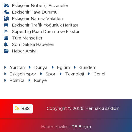
Eskişehir Nöbetçi Eczaneler
Eskişehir Hava Durumu
Eskişehir Namaz Vakitleri
Eskişehir Trafik Yoğunluk Haritası
Süper Lig Puan Durumu ve Fikstür
Tüm Manşetler
Son Dakika Haberleri
Haber Arşivi
Yurttan
Dünya
Eğitim
Gündem
Eskişehirspor
Spor
Teknoloji
Genel
Politika
Künye
RSS
Copyright © 2026. Her hakkı saklıdır.
Haber Yazılımı:
TE Bilişim