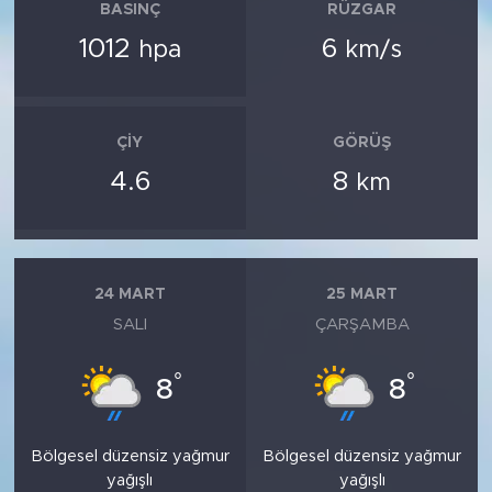
BASINÇ
RÜZGAR
1012
6
hpa
km/s
ÇIY
GÖRÜŞ
4.6
8
km
24 MART
25 MART
SALI
ÇARŞAMBA
°
°
8
8
Bölgesel düzensiz yağmur
Bölgesel düzensiz yağmur
yağışlı
yağışlı