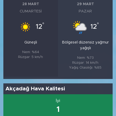
28 MART
29 MART
CUMARTESI
PAZAR
°
°
12
12
Güneşli
Bölgesel düzensiz yağmur
yağışlı
Nem: %64
Rüzgar: 5 km/h
Nem: %73
Rüzgar: 14 km/h
Yağış Olasılığı: %85
Akçadağ Hava Kalitesi
İyi
1