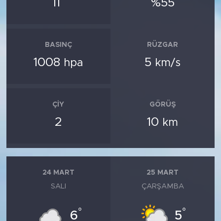
11
%55
BASINÇ
RÜZGAR
1008
5
hpa
km/s
ÇIY
GÖRÜŞ
2
10
km
24 MART
25 MART
SALI
ÇARŞAMBA
°
°
6
5