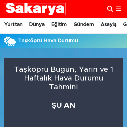
Yurttan
Eskişehir Nöbetçi Eczaneler
Yurttan
Dünya
Eğitim
Gündem
Asayiş
G
Dünya
Eskişehir Hava Durumu
Taşköprü Hava Durumu
Eğitim
Eskişehir Namaz Vakitleri
Gündem
Eskişehir Trafik Yoğunluk Haritası
Taşköprü Bugün, Yarın ve 1
Haftalık Hava Durumu
Eskişehirspor
Süper Lig Puan Durumu ve Fikstür
Tahmini
Spor
Tüm Manşetler
ŞU AN
Sağlık
Son Dakika Haberleri
Kültür Sanat
Haber Arşivi