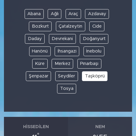
Abana
Ağlı
Araç
Azdavay
Bozkurt
Çatalzeytin
Cide
Daday
Devrekani
Doğanyurt
Hanönü
İhsangazi
İnebolu
Küre
Merkez
Pınarbaşı
Şenpazar
Seydiler
Taşköprü
Tosya
HISSEDILEN
NEM
°