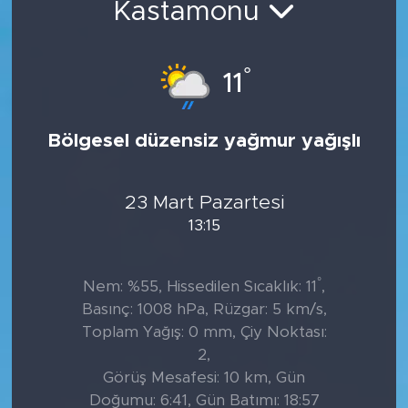
Kastamonu
Tarihçe
°
11
Resmi İlanlar
Söyleşi
Bölgesel düzensiz yağmur yağışlı
Foto Şaka
23 Mart Pazartesi
Teknoloji
13:15
Politika
°
Nem: %55, Hissedilen Sıcaklık: 11
,
Basınç: 1008 hPa, Rüzgar: 5 km/s,
Toplam Yağış: 0 mm, Çiy Noktası:
2,
Görüş Mesafesi: 10 km, Gün
Doğumu: 6:41, Gün Batımı: 18:57