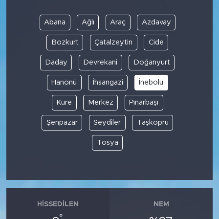
Abana
Ağlı
Araç
Azdavay
Bozkurt
Çatalzeytin
Cide
Daday
Devrekani
Doğanyurt
Hanönü
İhsangazi
İnebolu
Küre
Merkez
Pınarbaşı
Şenpazar
Seydiler
Taşköprü
Tosya
HISSEDILEN
NEM
°