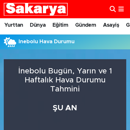
Yurttan
Eskişehir Nöbetçi Eczaneler
Yurttan
Dünya
Eğitim
Gündem
Asayiş
G
Dünya
Eskişehir Hava Durumu
İnebolu Hava Durumu
Eğitim
Eskişehir Namaz Vakitleri
Gündem
Eskişehir Trafik Yoğunluk Haritası
İnebolu Bugün, Yarın ve 1
Haftalık Hava Durumu
Eskişehirspor
Süper Lig Puan Durumu ve Fikstür
Tahmini
Spor
Tüm Manşetler
ŞU AN
Sağlık
Son Dakika Haberleri
Kültür Sanat
Haber Arşivi