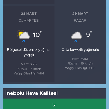
28 MART
29 MART
CUMARTESI
PAZAR
°
°
10
9
Bölgesel düzensiz yağmur
Orta kuvvetli yağmurlu
yağışlı
Nem: %93
Rüzgar: 19 km/h
Nem: %78
Yağış Olasılığı: %86
Rüzgar: 17 km/h
Yağış Olasılığı: %84
İnebolu Hava Kalitesi
İyi