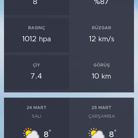
8
%87
BASINÇ
RÜZGAR
1012
12
hpa
km/s
ÇIY
GÖRÜŞ
7.4
10
km
24 MART
25 MART
SALI
ÇARŞAMBA
°
°
8
8