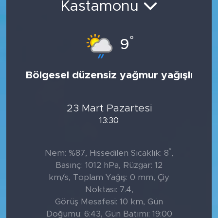
Kastamonu
Tarihçe
°
9
Resmi İlanlar
Söyleşi
Bölgesel düzensiz yağmur yağışlı
Foto Şaka
23 Mart Pazartesi
Teknoloji
13:30
Politika
°
Nem: %87, Hissedilen Sıcaklık: 8
,
Basınç: 1012 hPa, Rüzgar: 12
km/s, Toplam Yağış: 0 mm, Çiy
Noktası: 7.4,
Görüş Mesafesi: 10 km, Gün
Doğumu: 6:43, Gün Batımı: 19:00