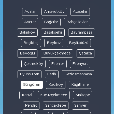
Adalar
Arnavutköy
Ataşehir
Avcılar
Bağcılar
Bahçelievler
Bakırköy
Başakşehir
Bayrampaşa
Beşiktaş
Beykoz
Beylikdüzü
Beyoğlu
Büyükçekmece
Çatalca
Çekmeköy
Esenler
Esenyurt
Eyüpsultan
Fatih
Gaziosmanpaşa
Güngören
Kadıköy
Kâğıthane
Kartal
Küçükçekmece
Maltepe
Pendik
Sancaktepe
Sarıyer