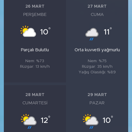
26 MART
27 MART
PERŞEMBE
CUMA
°
°
10
11
Parçalı Bulutlu
Orta kuvvetli yağmurlu
Nem: %73
Nem: %75
Rüzgar: 13 km/h
Rüzgar: 35 km/h
Yağış Olasılığı: %89
28 MART
29 MART
CUMARTESI
PAZAR
°
°
12
10