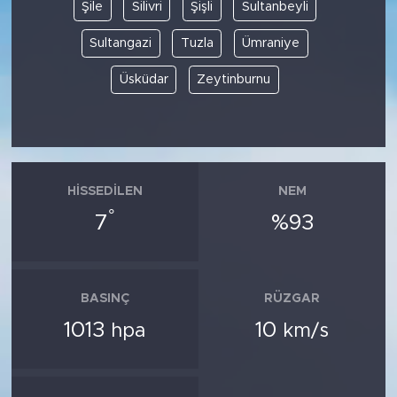
Şile
Silivri
Şişli
Sultanbeyli
Sultangazi
Tuzla
Ümraniye
Üsküdar
Zeytinburnu
HISSEDILEN
NEM
°
7
%93
BASINÇ
RÜZGAR
1013
10
hpa
km/s