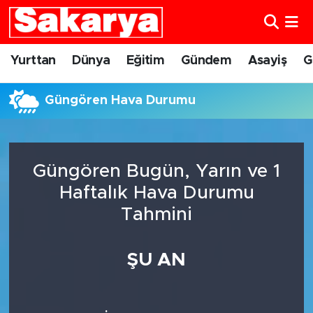
Yurttan
Eskişehir Nöbetçi Eczaneler
Yurttan
Dünya
Eğitim
Gündem
Asayiş
G
Dünya
Eskişehir Hava Durumu
Güngören Hava Durumu
Eğitim
Eskişehir Namaz Vakitleri
Gündem
Eskişehir Trafik Yoğunluk Haritası
Güngören Bugün, Yarın ve 1
Haftalık Hava Durumu
Eskişehirspor
Süper Lig Puan Durumu ve Fikstür
Tahmini
Spor
Tüm Manşetler
ŞU AN
Sağlık
Son Dakika Haberleri
Kültür Sanat
Haber Arşivi