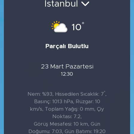
İstanbul
Tarihçe
°
10
Resmi İlanlar
Söyleşi
Parçalı Bulutlu
Foto Şaka
23 Mart Pazartesi
Teknoloji
12:30
Politika
°
Nem: %93, Hissedilen Sıcaklık: 7
,
Basınç: 1013 hPa, Rüzgar: 10
km/s, Toplam Yağış: 0 mm, Çiy
Noktası: 7.2,
Görüş Mesafesi: 10 km, Gün
Doğumu: 7:03, Gün Batımı: 19:20