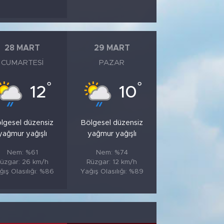
28 MART
29 MART
CUMARTESI
PAZAR
°
°
12
10
lgesel düzensiz
Bölgesel düzensiz
yağmur yağışlı
yağmur yağışlı
Nem: %61
Nem: %74
üzgar: 26 km/h
Rüzgar: 12 km/h
ğış Olasılığı: %86
Yağış Olasılığı: %89