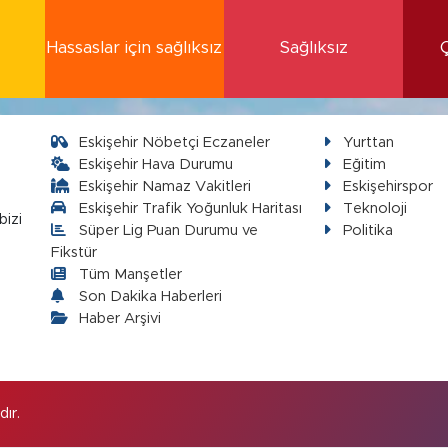
Hassaslar için sağlıksız
Sağlıksız
Eskişehir Nöbetçi Eczaneler
Yurttan
Eskişehir Hava Durumu
Eğitim
Eskişehir Namaz Vakitleri
Eskişehirspor
Eskişehir Trafik Yoğunluk Haritası
Teknoloji
bizi
Süper Lig Puan Durumu ve
Politika
Fikstür
Tüm Manşetler
Son Dakika Haberleri
Haber Arşivi
ır.