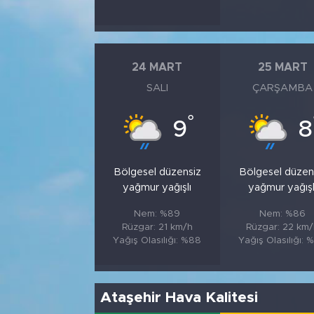
24 MART
25 MART
SALI
ÇARŞAMBA
°
9
8
Bölgesel düzensiz
Bölgesel düzen
yağmur yağışlı
yağmur yağışl
Nem: %89
Nem: %86
Rüzgar: 21 km/h
Rüzgar: 22 km
Yağış Olasılığı: %88
Yağış Olasılığı: 
Ataşehir Hava Kalitesi