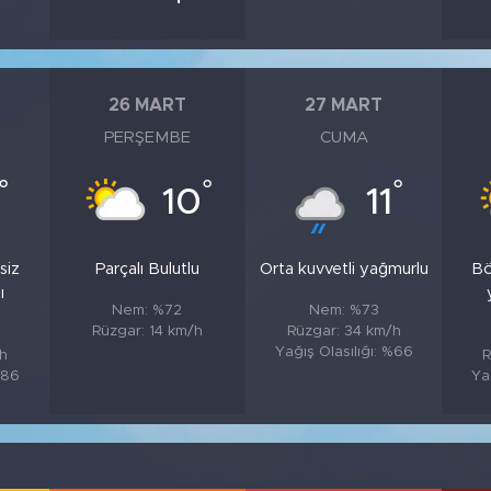
26 MART
27 MART
PERŞEMBE
CUMA
°
°
°
10
11
siz
Parçalı Bulutlu
Orta kuvvetli yağmurlu
Bö
ı
Nem: %72
Nem: %73
Rüzgar: 14 km/h
Rüzgar: 34 km/h
Yağış Olasılığı: %66
/h
R
%86
Ya