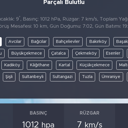
Parçalı Bulutlu
°
caklık: 9
, Basınç: 1012 hPa, Rüzgar: 7 km/s, Toplam Yağı
örüş Mesafesi: 10 km, Gün Doğumu: 7:02, Gün Batımı: 19:
Avcılar
Bağcılar
Bahçelievler
Bakırköy
Başak
u
Büyükçekmece
Çatalca
Çekmeköy
Esenler
Kadıköy
Kâğıthane
Kartal
Küçükçekmece
Mal
Şişli
Sultanbeyli
Sultangazi
Tuzla
Ümraniye
BASINÇ
RÜZGAR
1012
7
hpa
km/s