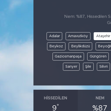
Tarihçe
Nem: %87, Hissedilen Sı
Resmi İlanlar
G
Söyleşi
Adalar
Arnavutköy
Ataşehir
Beykoz
Beylikdüzü
Beyoğl
Foto Şaka
Gaziosmanpaşa
Güngören
Teknoloji
Sarıyer
Şile
Silivri
Politika
HISSEDILEN
NEM
°
9
%87