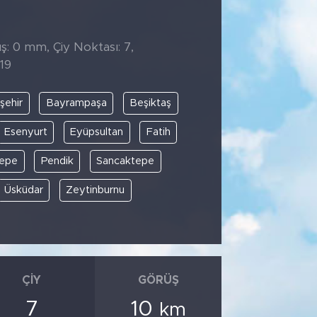
ş: 0 mm, Çiy Noktası: 7,
19
şehir
Bayrampaşa
Beşiktaş
Esenyurt
Eyüpsultan
Fatih
tepe
Pendik
Sancaktepe
Üsküdar
Zeytinburnu
ÇIY
GÖRÜŞ
7
10
km