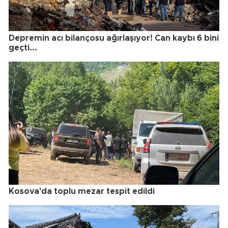
Depremin acı bilançosu ağırlaşıyor! Can kaybı 6 bini
geçti...
Kosova'da toplu mezar tespit edildi