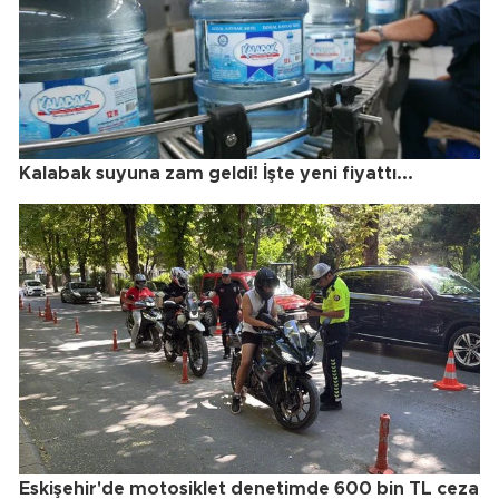
Kalabak suyuna zam geldi! İşte yeni fiyattı...
Eskişehir'de motosiklet denetimde 600 bin TL ceza