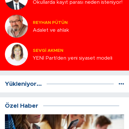
Okullarda kayıt parası neden isteniyor!
REYHAN PÜTÜN
Adalet ve ahlak
SEVGI AKMEN
YENİ Parti'den yeni siyaset modeli
Yükleniyor...
Özel Haber