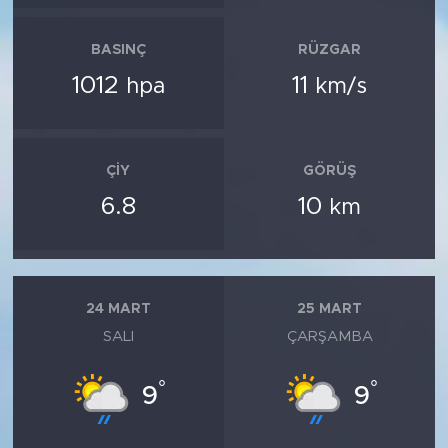
BASINÇ
RÜZGAR
1012
11
hpa
km/s
ÇIY
GÖRÜŞ
6.8
10
km
24 MART
25 MART
SALI
ÇARŞAMBA
°
°
9
9