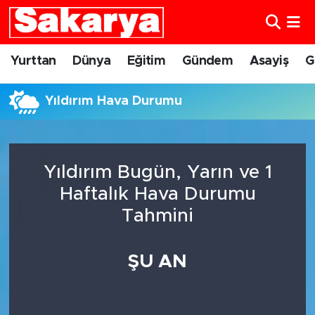
Yurttan
Eskişehir Nöbetçi Eczaneler
Yurttan
Dünya
Eğitim
Gündem
Asayiş
G
Dünya
Eskişehir Hava Durumu
Yıldırım Hava Durumu
Eğitim
Eskişehir Namaz Vakitleri
Gündem
Eskişehir Trafik Yoğunluk Haritası
Yıldırım Bugün, Yarın ve 1
Haftalık Hava Durumu
Eskişehirspor
Süper Lig Puan Durumu ve Fikstür
Tahmini
Spor
Tüm Manşetler
ŞU AN
Sağlık
Son Dakika Haberleri
Kültür Sanat
Haber Arşivi