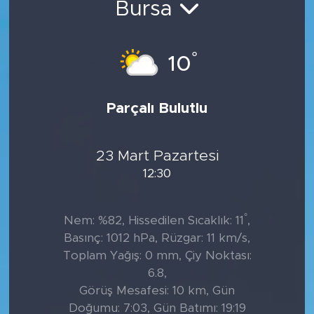
Bursa
Tarihçe
°
10
Resmi İlanlar
Söyleşi
Parçalı Bulutlu
Foto Şaka
23 Mart Pazartesi
Teknoloji
12:30
Politika
°
Nem: %82, Hissedilen Sıcaklık: 11
,
Basınç: 1012 hPa, Rüzgar: 11 km/s,
Toplam Yağış: 0 mm, Çiy Noktası:
6.8,
Görüş Mesafesi: 10 km, Gün
Doğumu: 7:03, Gün Batımı: 19:19