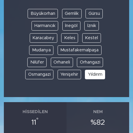
Büyükorhan
Gemlik
Gürsu
Harmancık
İnegöl
İznik
Karacabey
Keles
Kestel
Mudanya
Mustafakemalpaşa
Nilüfer
Orhaneli
Orhangazi
Osmangazi
Yenişehir
Yıldırım
HISSEDILEN
NEM
°
11
%82