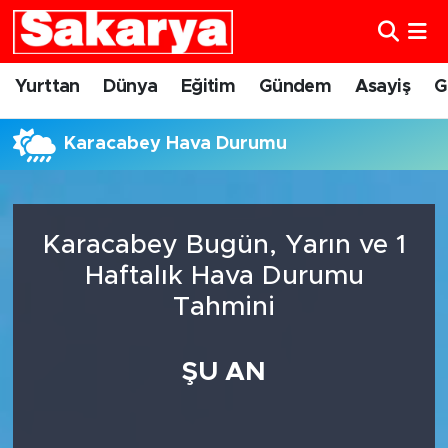
Yurttan
Eskişehir Nöbetçi Eczaneler
Yurttan
Dünya
Eğitim
Gündem
Asayiş
G
Dünya
Eskişehir Hava Durumu
Karacabey Hava Durumu
Eğitim
Eskişehir Namaz Vakitleri
Gündem
Eskişehir Trafik Yoğunluk Haritası
Karacabey Bugün, Yarın ve 1
Haftalık Hava Durumu
Eskişehirspor
Süper Lig Puan Durumu ve Fikstür
Tahmini
Spor
Tüm Manşetler
ŞU AN
Sağlık
Son Dakika Haberleri
Kültür Sanat
Haber Arşivi