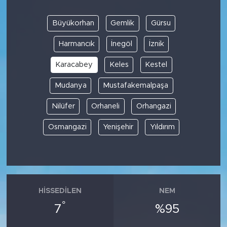
Büyükorhan
Gemlik
Gürsu
Harmancık
İnegöl
İznik
Karacabey
Keles
Kestel
Mudanya
Mustafakemalpaşa
Nilüfer
Orhaneli
Orhangazi
Osmangazi
Yenişehir
Yıldırım
HISSEDILEN
NEM
°
7
%95