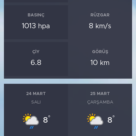
BASINÇ
RÜZGAR
1013
8
hpa
km/s
ÇIY
GÖRÜŞ
6.8
10
km
24 MART
25 MART
SALI
ÇARŞAMBA
°
°
8
8