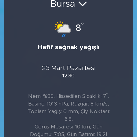
Bursa
Tarihçe
°
8
Resmi İlanlar
Söyleşi
Hafif sağnak yağışlı
Foto Şaka
23 Mart Pazartesi
Teknoloji
12:30
Politika
°
Nem: %95, Hissedilen Sıcaklık: 7
,
Basınç: 1013 hPa, Rüzgar: 8 km/s,
Toplam Yağış: 0 mm, Çiy Noktası:
6.8,
Görüş Mesafesi: 10 km, Gün
Doğumu: 7:05, Gün Batımı: 19:21