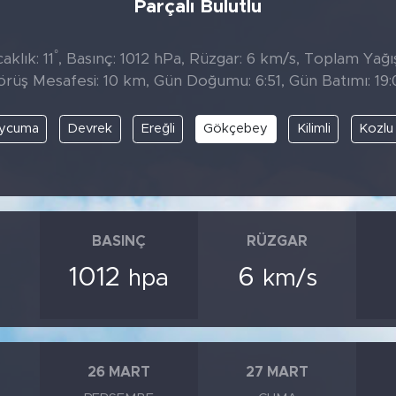
Parçalı Bulutlu
°
klık: 11
, Basınç: 1012 hPa, Rüzgar: 6 km/s, Toplam Yağıs
örüş Mesafesi: 10 km, Gün Doğumu: 6:51, Gün Batımı: 19:
ycuma
Devrek
Ereğli
Gökçebey
Kilimli
Kozlu
BASINÇ
RÜZGAR
1012
6
hpa
km/s
26 MART
27 MART