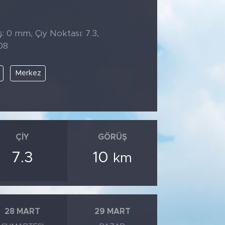
̧: 0 mm, Çiy Noktası: 7.3,
08
Merkez
ÇIY
GÖRÜŞ
7.3
10
km
28 MART
29 MART