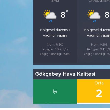
SALI
ÇARŞAMBA
°
8
8
Bölgesel düzensiz
Bölgesel düzen
yağmur yağışlı
yağmur yağışl
Nem: %90
Nem: %94
Rüzgar: 10 km/h
Rüzgar: 9 km/
Yağış Olasılığı: %89
Yağış Olasılığı: 
Gökçebey Hava Kalitesi
Orta
2
İyi