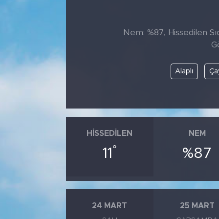
Tarihçe
Nem: %87, Hissedilen Sıca
Resmi İlanlar
G
Söyleşi
Alaplı
Ça
Foto Şaka
Teknoloji
HISSEDILEN
NEM
Politika
°
11
%87
24 MART
25 MART