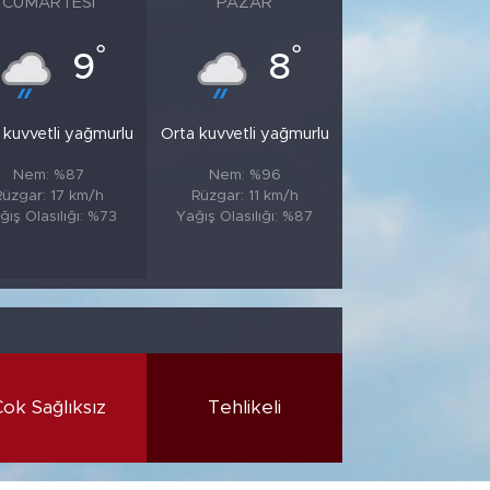
CUMARTESI
PAZAR
°
°
9
8
 kuvvetli yağmurlu
Orta kuvvetli yağmurlu
Nem: %87
Nem: %96
Rüzgar: 17 km/h
Rüzgar: 11 km/h
ğış Olasılığı: %73
Yağış Olasılığı: %87
Çok Sağlıksız
Tehlikeli