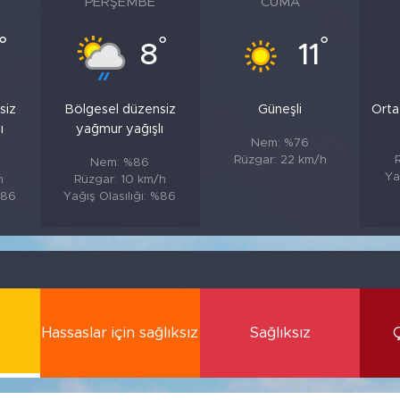
PERŞEMBE
CUMA
°
°
°
8
11
siz
Bölgesel düzensiz
Güneşli
Orta
ı
yağmur yağışlı
Nem: %76
Rüzgar: 22 km/h
Nem: %86
Ya
h
Rüzgar: 10 km/h
%86
Yağış Olasılığı: %86
Hassaslar için sağlıksız
Sağlıksız