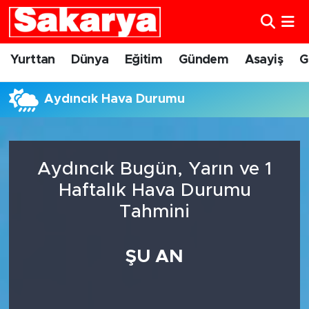
Yurttan
Eskişehir Nöbetçi Eczaneler
Yurttan
Dünya
Eğitim
Gündem
Asayiş
G
Dünya
Eskişehir Hava Durumu
Aydıncık Hava Durumu
Eğitim
Eskişehir Namaz Vakitleri
Gündem
Eskişehir Trafik Yoğunluk Haritası
Aydıncık Bugün, Yarın ve 1
Haftalık Hava Durumu
Eskişehirspor
Süper Lig Puan Durumu ve Fikstür
Tahmini
Spor
Tüm Manşetler
ŞU AN
Sağlık
Son Dakika Haberleri
Kültür Sanat
Haber Arşivi