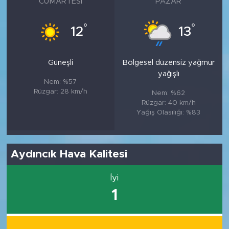
CUMARTESI
PAZAR
°
°
12
13
Güneşli
Bölgesel düzensiz yağmur
yağışlı
Nem: %57
Rüzgar: 28 km/h
Nem: %62
Rüzgar: 40 km/h
Yağış Olasılığı: %83
Aydıncık Hava Kalitesi
İyi
1