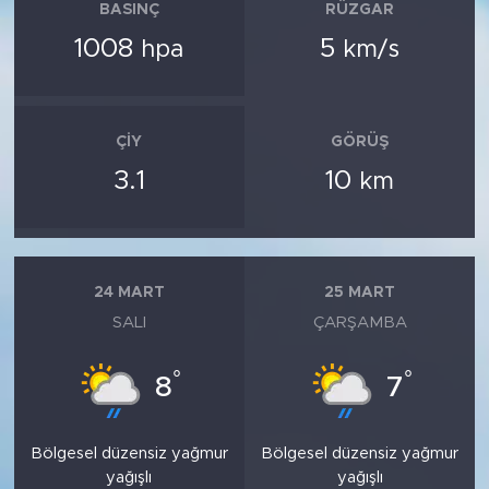
BASINÇ
RÜZGAR
1008
5
hpa
km/s
ÇIY
GÖRÜŞ
3.1
10
km
24 MART
25 MART
SALI
ÇARŞAMBA
°
°
8
7
Bölgesel düzensiz yağmur
Bölgesel düzensiz yağmur
yağışlı
yağışlı