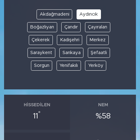
Akdağmadeni
Aydıncık
Boğazlıyan
Çandır
Çayıralan
Çekerek
Kadışehri
Merkez
Saraykent
Sarıkaya
Şefaatli
Sorgun
Yenifakılı
Yerköy
HISSEDILEN
NEM
°
11
%58