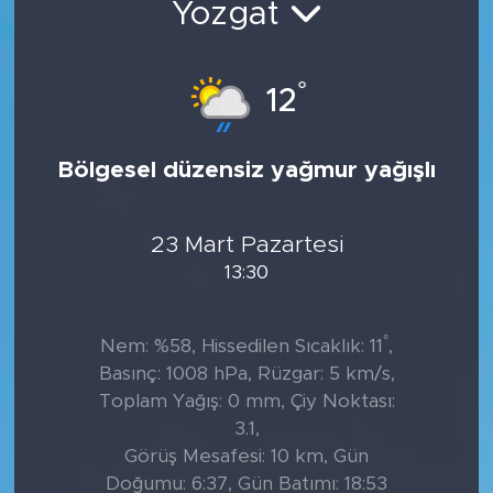
Yozgat
Tarihçe
°
12
Resmi İlanlar
Söyleşi
Bölgesel düzensiz yağmur yağışlı
Foto Şaka
23 Mart Pazartesi
Teknoloji
13:30
Politika
°
Nem: %58, Hissedilen Sıcaklık: 11
,
Basınç: 1008 hPa, Rüzgar: 5 km/s,
Toplam Yağış: 0 mm, Çiy Noktası:
3.1,
Görüş Mesafesi: 10 km, Gün
Doğumu: 6:37, Gün Batımı: 18:53