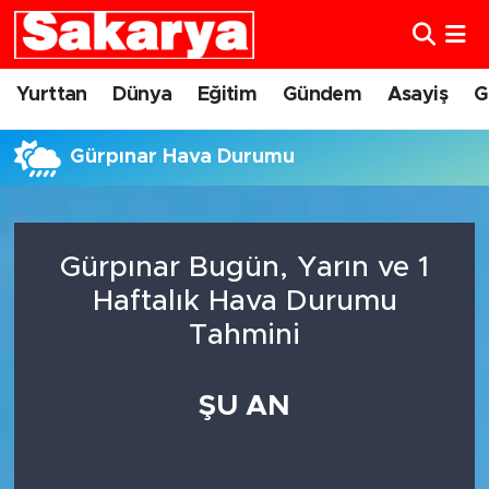
Yurttan
Eskişehir Nöbetçi Eczaneler
Yurttan
Dünya
Eğitim
Gündem
Asayiş
G
Dünya
Eskişehir Hava Durumu
Gürpınar Hava Durumu
Eğitim
Eskişehir Namaz Vakitleri
Gündem
Eskişehir Trafik Yoğunluk Haritası
Gürpınar Bugün, Yarın ve 1
Haftalık Hava Durumu
Eskişehirspor
Süper Lig Puan Durumu ve Fikstür
Tahmini
Spor
Tüm Manşetler
ŞU AN
Sağlık
Son Dakika Haberleri
Kültür Sanat
Haber Arşivi