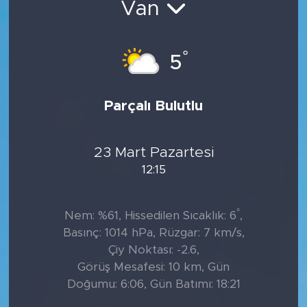
Van
Tarihçe
°
5
Resmi İlanlar
Söyleşi
Parçalı Bulutlu
Foto Şaka
23 Mart Pazartesi
Teknoloji
12:15
Politika
°
Nem: %61, Hissedilen Sıcaklık: 6
,
Basınç: 1014 hPa, Rüzgar: 7 km/s,
Çiy Noktası: -2.6,
Görüş Mesafesi: 10 km, Gün
Doğumu: 6:06, Gün Batımı: 18:21