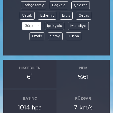
Bahçesaray
Başkale
Çaldıran
Çatak
Edremit
Erciş
Gevaş
Gürpınar
İpekyolu
Muradiye
Özalp
Saray
Tuşba
HISSEDILEN
NEM
°
6
%61
BASINÇ
RÜZGAR
1014
7
hpa
km/s