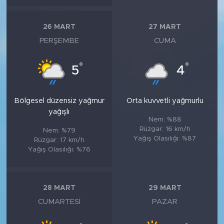
26 MART
27 MART
PERŞEMBE
CUMA
°
°
5
4
Bölgesel düzensiz yağmur
Orta kuvvetli yağmurlu
yağışlı
Nem: %88
Rüzgar: 16 km/h
Nem: %79
Yağış Olasılığı: %87
Rüzgar: 17 km/h
Yağış Olasılığı: %76
28 MART
29 MART
CUMARTESI
PAZAR