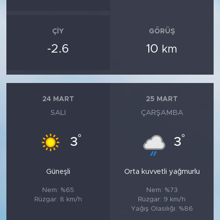
ÇIY
GÖRÜŞ
-2.6
10
km
24 MART
25 MART
SALI
ÇARŞAMBA
°
°
3
3
Güneşli
Orta kuvvetli yağmurlu
Nem: %65
Nem: %73
Rüzgar: 8 km/h
Rüzgar: 9 km/h
Yağış Olasılığı: %86